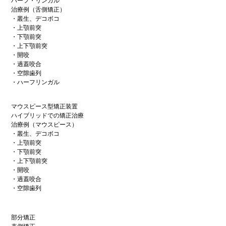
ハーフ・リンガル
治療例（舌側矯正）
・叢生、デコボコ
・上顎前突
・下顎前突
・上下顎前突
・開咬
・過蓋咬合
・空隙歯列
・ハーフリンガル
マウスピース型矯正装置
ハイブリッドでの矯正治療
治療例（マウスピース）
・叢生、デコボコ
・上顎前突
・下顎前突
・上下顎前突
・開咬
・過蓋咬合
・空隙歯列
部分矯正