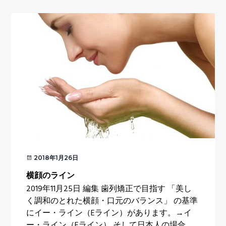
療
と
歯
の
サ
イ
ズ
2018年1月26日
横顔のライン
2019年11月25日 編集 歯列矯正で目指す 「美し
く調和のとれた横顔・口元のバランス」 の基準
にイー・ライン（Eライン）があります。→イ
ー・ライン（Eライン） そして日本人の場合