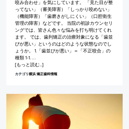
咬み合わせ」を気にしています。 「見た目が整
ってない」（審美障害）「しっかり咬めない」
（機能障害）「歯磨きがしにくい」（口腔衛生
管理の障害）などです。 当院の初診カウンセリ
ングでは、皆さん色々な悩みを打ち明けてくれ
ます。 では、歯列矯正の治療対象になる「歯並
びが悪い」というのはどのような状態なのでし
ょうか。 1.「歯並びが悪い」＝「不正咬合」の
種類 1-1. …
about
[もっと読む...]
歯
カテゴリ
横浜 矯正歯科情報
列
不
正
の
種
類
と
問