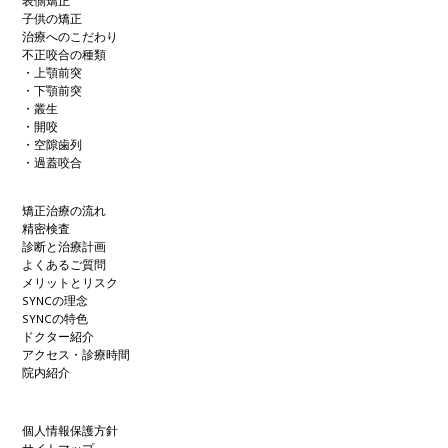
表側矯正
子供の矯正
治療へのこだわり
不正咬合の種類
・上顎前突
・下顎前突
・叢生
・開咬
・空隙歯列
・過蓋咬合
矯正治療の流れ
精密検査
診断と治療計画
よくあるご質問
メリットとリスク
SYNCの理念
SYNCの特色
ドクター紹介
アクセス・診療時間
院内紹介
個人情報保護方針