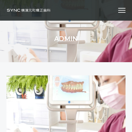
S
S
S
Menu
k
k
k
i
i
i
横
SYNC横浜元町矯正歯科
浜
p
p
p
の
矯
正
t
t
t
歯
ADMIN
科
o
o
o
専
門
p
m
f
医
｜
r
a
o
土
日
診
i
i
o
療
｜
m
n
t
横
浜
a
c
e
み
な
r
o
r
と
み
ら
y
n
い
線
n
t
「元
町
a
e
中
華
v
n
街
駅」
徒
i
t