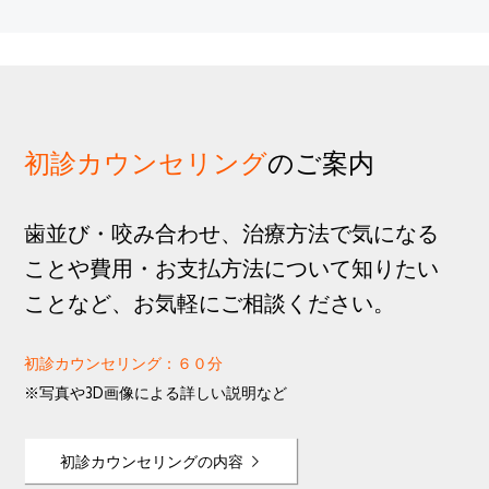
正
装
置
を
つ
け
初診カウンセリング
のご案内
る
5
ス
歯並び・咬み合わせ、治療方法で気になる
テ
ことや費用・お支払方法について知りたい
ッ
ことなど、お気軽にご相談ください。
プ
初診カウンセリング：６０分
※写真や3D画像による詳しい説明など
初診カウンセリングの内容