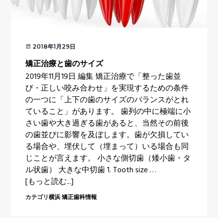
2018年1月29日
矯正治療と歯のサイズ
2019年11月19日 編集 矯正治療で「整った歯並
び・正しい咬み合わせ」を実現するための条件
の一つに「上下の歯のサイズのバランスがとれ
ていること」があります。 歯列の中に極端に小
さい歯や大き過ぎる歯があると、当然その前後
の歯並びに影響を及ぼします。歯が欠損してい
る場合や、埋伏して（埋まって）いる場合も同
じことが言えます。 小さな側切歯（矮小歯・タ
ル状歯） 大きな中切歯 1. Tooth size …
about
[もっと読む...]
矯
カテゴリ
横浜 矯正歯科情報
正
治