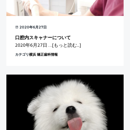
歩
1
g
分
a
t
2020年6月27日
i
o
口腔内スキャナーについて
about
2020年6月27日 …
[もっと読む...]
n
口
カテゴリ
横浜 矯正歯科情報
腔
内
ス
キ
ャ
ナ
ー
に
つ
い
て