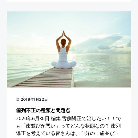
て
得
す
る
医
療
費
控
除
2018年1月22日
歯列不正の種類と問題点
2020年6月30日 編集 舌側矯正で治したい！！で
も「歯並びが悪い」ってどんな状態なの？ 歯列
矯正を考えている皆さんは、自分の「歯並び・