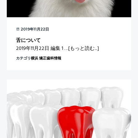
2019年11月22日
舌について
about
2019年11月22日 編集 1 …
[もっと読む...]
舌
カテゴリ
横浜 矯正歯科情報
に
つ
い
て