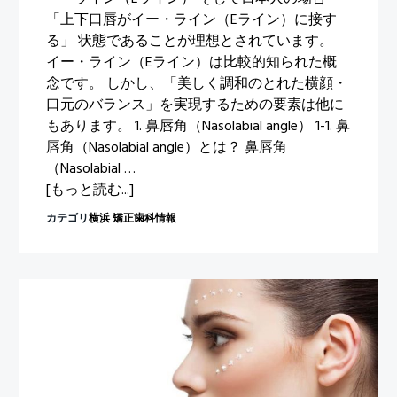
「上下口唇がイー・ライン（Eライン）に接す
る」 状態であることが理想とされています。
イー・ライン（Eライン）は比較的知られた概
念です。 しかし、「美しく調和のとれた横顔・
口元のバランス」を実現するための要素は他に
もあります。 1. 鼻唇角（Nasolabial angle） 1-1. 鼻
唇角（Nasolabial angle）とは？ 鼻唇角
（Nasolabial …
about
[もっと読む...]
横
カテゴリ
横浜 矯正歯科情報
顔
の
ラ
イ
ン