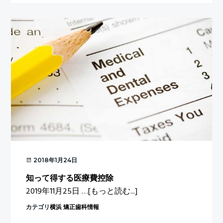
ラ
イ
ン
（E
ラ
イ
ン）
2018年1月24日
知って得する医療費控除
about
2019年11月25日 …
[もっと読む...]
知
カテゴリ
横浜 矯正歯科情報
っ