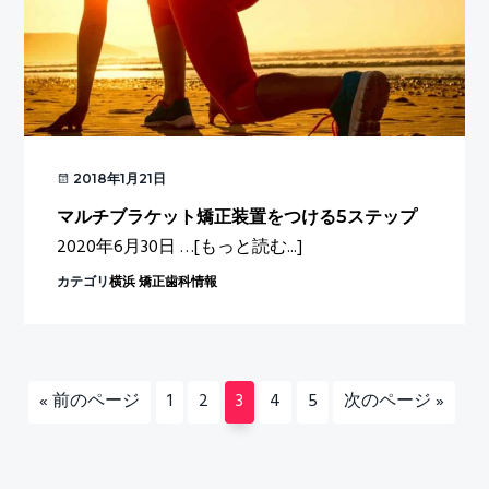
題
点
2018年1月21日
マルチブラケット矯正装置をつける5ステップ
about
2020年6月30日 …
[もっと読む...]
マ
カテゴリ
横浜 矯正歯科情報
ル
チ
ブ
ラ
移
ペ
ペ
ペ
ペ
ペ
移
«
前のページ
1
2
3
4
5
次のページ »
ケ
動
ー
ー
ー
ー
ー
動
ッ
ジ
ジ
ジ
ジ
ジ
ト
矯