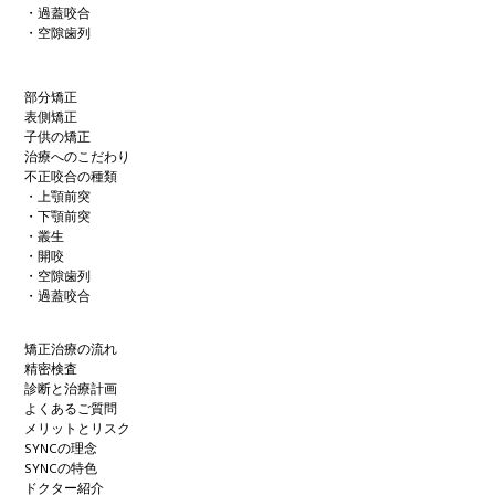
・過蓋咬合
・空隙歯列
部分矯正
表側矯正
子供の矯正
治療へのこだわり
不正咬合の種類
・上顎前突
・下顎前突
・叢生
・開咬
・空隙歯列
・過蓋咬合
矯正治療の流れ
精密検査
診断と治療計画
よくあるご質問
メリットとリスク
SYNCの理念
SYNCの特色
ドクター紹介