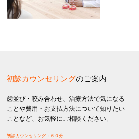
歩
1
g
分
a
t
i
o
n
初診カウンセリング
のご案内
歯並び・咬み合わせ、治療方法で気になる
ことや費用・お支払方法について知りたい
ことなど、お気軽にご相談ください。
初診カウンセリング：６０分