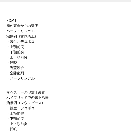
Footer
HOME
歯の裏側からの矯正
ハーフ・リンガル
治療例（舌側矯正）
・叢生、デコボコ
・上顎前突
・下顎前突
・上下顎前突
・開咬
・過蓋咬合
・空隙歯列
・ハーフリンガル
マウスピース型矯正装置
ハイブリッドでの矯正治療
治療例（マウスピース）
・叢生、デコボコ
・上顎前突
・下顎前突
・上下顎前突
・開咬