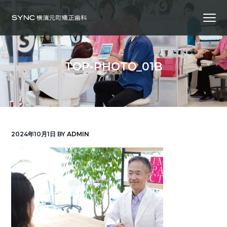
S
S
S
Menu
k
k
k
i
i
i
横
SYNC横浜元町矯正歯科
浜
p
p
p
の
矯
正
t
t
t
歯
TOP-PHOTO_01B
科
o
o
o
専
門
p
m
f
医
｜
r
a
o
土
日
診
i
i
o
療
｜
m
n
t
横
2024年10月1日
BY
ADMIN
浜
a
c
e
み
な
r
o
r
と
み
ら
y
n
い
線
n
t
「元
町
a
e
中
華
v
n
街
駅」
徒
i
t