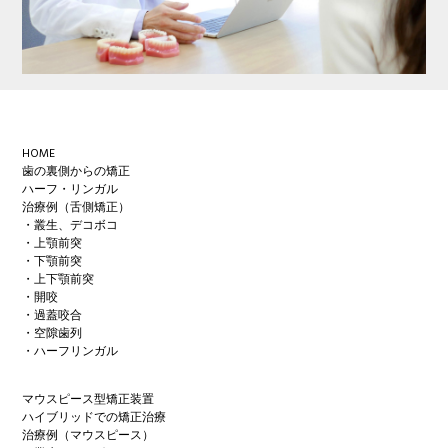
Footer
HOME
歯の裏側からの矯正
ハーフ・リンガル
治療例（舌側矯正）
・叢生、デコボコ
・上顎前突
・下顎前突
・上下顎前突
・開咬
・過蓋咬合
・空隙歯列
・ハーフリンガル
マウスピース型矯正装置
ハイブリッドでの矯正治療
治療例（マウスピース）