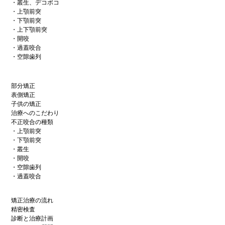
・叢生、デコボコ
・上顎前突
・下顎前突
・上下顎前突
・開咬
・過蓋咬合
・空隙歯列
部分矯正
表側矯正
子供の矯正
治療へのこだわり
不正咬合の種類
・上顎前突
・下顎前突
・叢生
・開咬
・空隙歯列
・過蓋咬合
矯正治療の流れ
精密検査
診断と治療計画