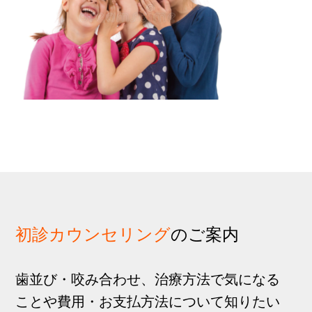
歩
1
g
分
a
t
i
o
n
初診カウンセリング
のご案内
歯並び・咬み合わせ、治療方法で気になる
ことや費用・お支払方法について知りたい