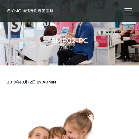
S
S
S
Menu
k
k
k
i
i
i
横
SYNC横浜元町矯正歯科
浜
p
p
p
の
矯
正
t
t
t
歯
SMP02-PC
科
o
o
o
専
門
p
m
f
医
｜
r
a
o
土
日
診
i
i
o
療
｜
m
n
t
横
2019年10月12日
BY
ADMIN
浜
a
c
e
み
な
r
o
r
と
み
ら
y
n
い
線
n
t
「元
町
a
e
中
華
v
n
街
駅」
徒
i
t