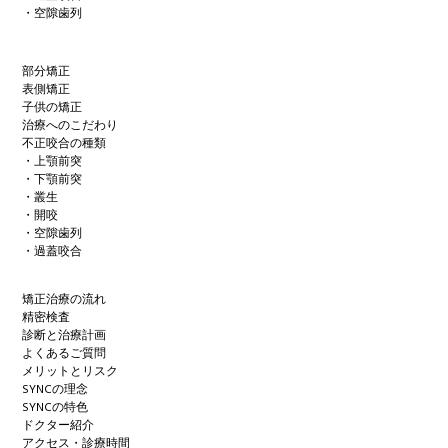
・空隙歯列
部分矯正
表側矯正
子供の矯正
治療へのこだわり
不正咬合の種類
・上顎前突
・下顎前突
・叢生
・開咬
・空隙歯列
・過蓋咬合
矯正治療の流れ
精密検査
診断と治療計画
よくあるご質問
メリットとリスク
SYNCの理念
SYNCの特色
ドクター紹介
アクセス・診療時間