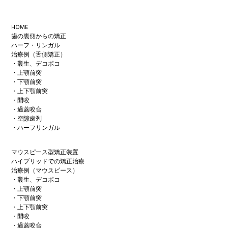
Footer
HOME
歯の裏側からの矯正
ハーフ・リンガル
治療例（舌側矯正）
・叢生、デコボコ
・上顎前突
・下顎前突
・上下顎前突
・開咬
・過蓋咬合
・空隙歯列
・ハーフリンガル
マウスピース型矯正装置
ハイブリッドでの矯正治療
治療例（マウスピース）
・叢生、デコボコ
・上顎前突
・下顎前突
・上下顎前突
・開咬
・過蓋咬合