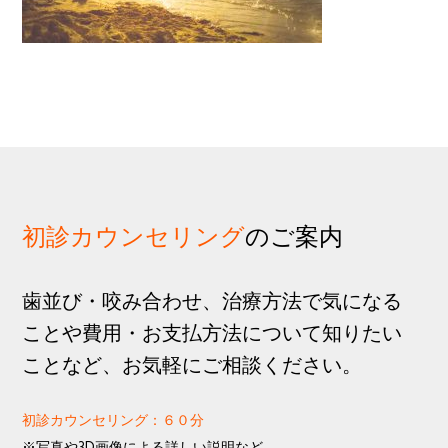
歩
1
g
分
a
t
i
o
n
初診カウンセリング
のご案内
歯並び・咬み合わせ、治療方法で気になる
ことや費用・お支払方法について知りたい
ことなど、お気軽にご相談ください。
初診カウンセリング：６０分