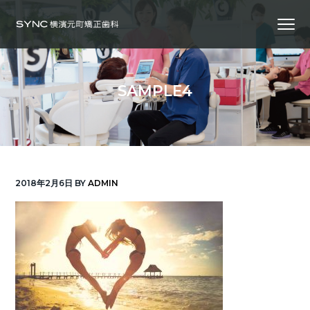
S
S
S
Menu
k
k
k
i
i
i
横
SYNC横浜元町矯正歯科
浜
p
p
p
の
矯
正
t
t
t
歯
SAMPLE4
科
o
o
o
専
門
p
m
f
医
｜
r
a
o
土
日
診
i
i
o
療
｜
m
n
t
横
2018年2月6日
BY
ADMIN
浜
a
c
e
み
な
r
o
r
と
み
ら
y
n
い
線
n
t
「元
町
a
e
中
華
v
n
街
駅」
徒
i
t