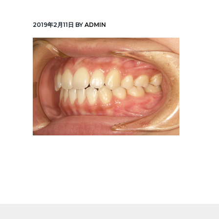
v
n
線
「元
i
t
町
2019年2月11日
BY
ADMIN
中
g
華
街
a
駅」
徒
t
歩
1
i
分
o
n