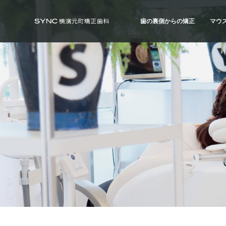
S
S
S
k
k
k
歯の裏側からの矯正
マウ
i
i
i
SYNC横浜元町矯正歯科
横
浜
p
p
p
の
歯の裏側からの矯正
マウ
矯
t
t
t
正
ハーフ・リンガル
ハイ
歯
o
o
o
科
治療例
治療
専
p
m
f
門
r
a
o
医
｜
i
i
o
土
日
m
n
t
診
療
a
c
e
｜
横
r
o
r
浜
み
y
n
な
と
n
t
み
ら
a
e
い