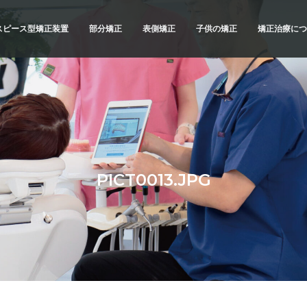
スピース型矯正装置
部分矯正
表側矯正
子供の矯正
矯正治療につ
スピース型矯正装置
矯正治療の
ブリッドでの矯正治療
精密検査
例
診断と治療
治療へのこ
不正咬合の
PICT0013.JPG
よくあるご
メリットと
横浜 矯正歯