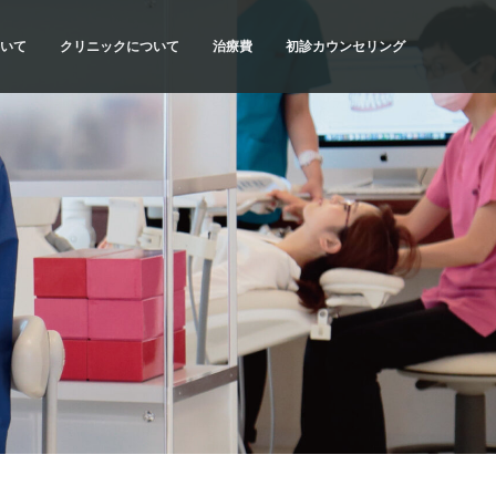
いて
クリニックについて
治療費
初診カウンセリング
流れ
SYNCの理念
治療費・お支払方法
初診カウンセリングの内容
当院の特色
医療費控除について
初診カウンセリングの予約
計画
ドクター紹介
だわり
アクセス・診療時間
種類
院内紹介
質問
求人情報
リスク
科情報