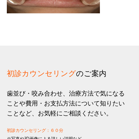
歩
1
g
分
a
t
i
o
n
初診カウンセリング
のご案内
歯並び・咬み合わせ、治療方法で気になる
ことや費用・お支払方法について知りたい
ことなど、お気軽にご相談ください。
初診カウンセリング：６０分