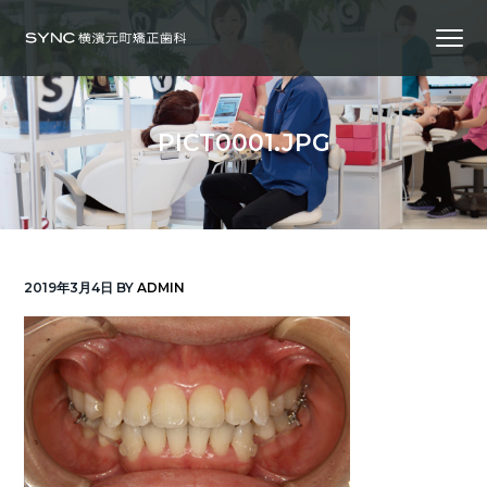
S
S
S
Menu
k
k
k
i
i
i
横
SYNC横浜元町矯正歯科
浜
p
p
p
の
矯
正
t
t
t
歯
PICT0001.JPG
科
o
o
o
専
門
p
m
f
医
｜
r
a
o
土
日
診
i
i
o
療
｜
m
n
t
横
2019年3月4日
BY
ADMIN
浜
a
c
e
み
な
r
o
r
と
み
ら
y
n
い
線
n
t
「元
町
a
e
中
華
v
n
街
駅」
徒
i
t