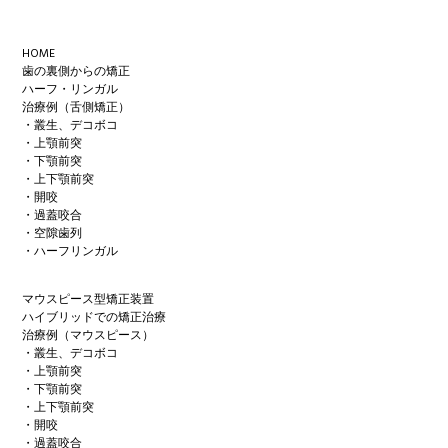
Footer
HOME
歯の裏側からの矯正
ハーフ・リンガル
治療例（舌側矯正）
・叢生、デコボコ
・上顎前突
・下顎前突
・上下顎前突
・開咬
・過蓋咬合
・空隙歯列
・ハーフリンガル
マウスピース型矯正装置
ハイブリッドでの矯正治療
治療例（マウスピース）
・叢生、デコボコ
・上顎前突
・下顎前突
・上下顎前突
・開咬
・過蓋咬合