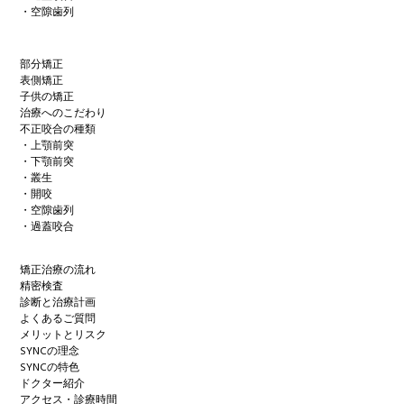
・空隙歯列
部分矯正
表側矯正
子供の矯正
治療へのこだわり
不正咬合の種類
・上顎前突
・下顎前突
・叢生
・開咬
・空隙歯列
・過蓋咬合
矯正治療の流れ
精密検査
診断と治療計画
よくあるご質問
メリットとリスク
SYNCの理念
SYNCの特色
ドクター紹介
アクセス・診療時間