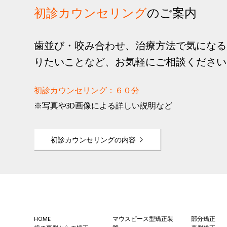
初診カウンセリング
のご案内
歯並び・咬み合わせ、治療方法で気になる
りたいことなど、お気軽にご相談ください
初診カウンセリング：６０分
※写真や3D画像による詳しい説明など
初診カウンセリングの内容
Footer
HOME
マウスピース型矯正装
部分矯正