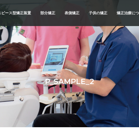
スピース型矯正装置
部分矯正
表側矯正
子供の矯正
矯正治療につ
スピース型矯正装置
矯正治療の
ブリッドでの矯正治療
精密検査
例
診断と治療
治療へのこ
不正咬合の
P_SAMPLE_2
よくあるご
メリットと
横浜 矯正歯