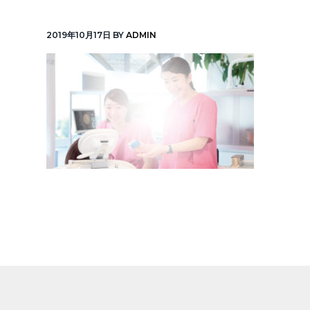
v
n
線
「元
i
t
町
2019年10月17日
BY
ADMIN
中
g
華
街
a
駅」
徒
t
歩
1
i
分
o
n