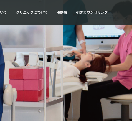
いて
クリニックについて
治療費
初診カウンセリング
流れ
SYNCの理念
治療費・お支払方法
初診カウンセリングの内容
当院の特色
医療費控除について
初診カウンセリングの予約
計画
ドクター紹介
だわり
アクセス・診療時間
種類
院内紹介
質問
求人情報
リスク
科情報