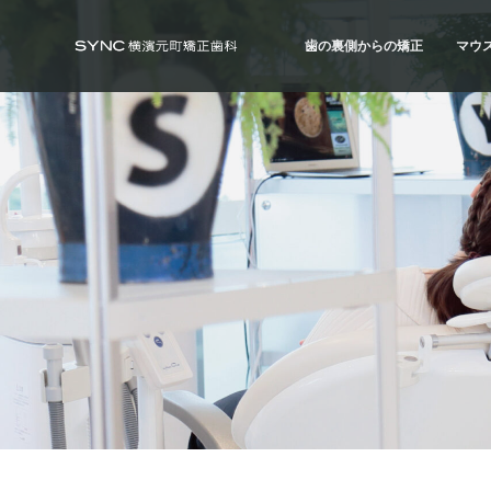
S
S
S
k
k
k
歯の裏側からの矯正
マウ
i
i
i
SYNC横浜元町矯正歯科
横
浜
p
p
p
の
歯の裏側からの矯正
マウ
矯
t
t
t
正
ハーフ・リンガル
ハイ
歯
o
o
o
科
治療例
治療
専
p
m
f
門
r
a
o
医
｜
i
i
o
土
日
m
n
t
診
療
a
c
e
｜
横
r
o
r
浜
み
y
n
な
と
n
t
み
ら
a
e
い