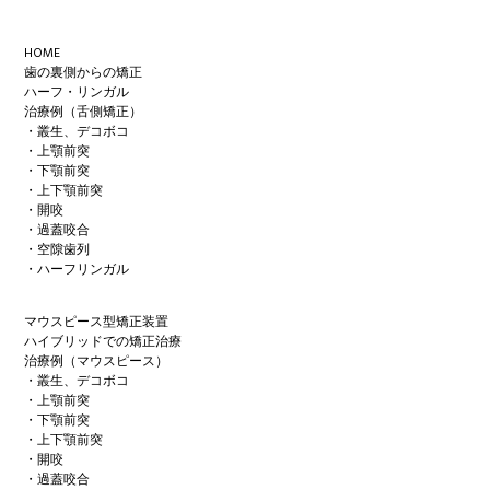
Footer
HOME
歯の裏側からの矯正
ハーフ・リンガル
治療例（舌側矯正）
・叢生、デコボコ
・上顎前突
・下顎前突
・上下顎前突
・開咬
・過蓋咬合
・空隙歯列
・ハーフリンガル
マウスピース型矯正装置
ハイブリッドでの矯正治療
治療例（マウスピース）
・叢生、デコボコ
・上顎前突
・下顎前突
・上下顎前突
・開咬
・過蓋咬合