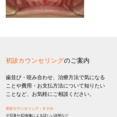
歩
1
g
分
a
t
i
o
n
初診カウンセリング
のご案内
歯並び・咬み合わせ、治療方法で気になる
ことや費用・お支払方法について知りたい
ことなど、お気軽にご相談ください。
初診カウンセリング：６０分
※写真や3D画像による詳しい説明など