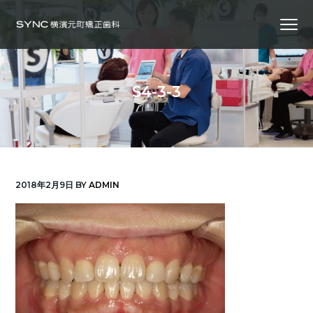
S
S
S
Menu
k
k
k
i
i
i
横
SYNC横浜元町矯正歯科
浜
p
p
p
の
矯
正
t
t
t
歯
S4-3-3
科
o
o
o
専
門
p
m
f
医
｜
r
a
o
土
日
診
i
i
o
療
｜
m
n
t
横
2018年2月9日
BY
ADMIN
浜
a
c
e
み
な
r
o
r
と
み
ら
y
n
い
線
n
t
「元
町
a
e
中
華
v
n
街
駅」
徒
i
t