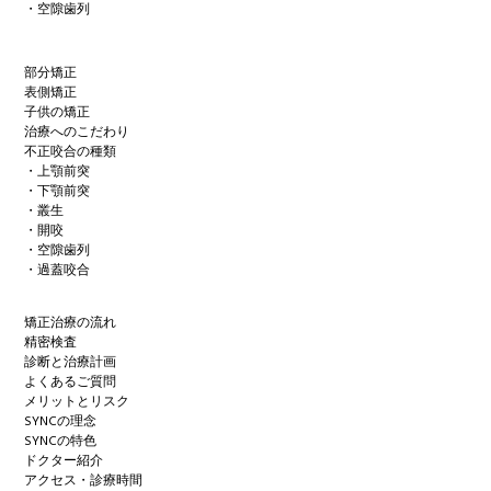
・空隙歯列
部分矯正
表側矯正
子供の矯正
治療へのこだわり
不正咬合の種類
・上顎前突
・下顎前突
・叢生
・開咬
・空隙歯列
・過蓋咬合
矯正治療の流れ
精密検査
診断と治療計画
よくあるご質問
メリットとリスク
SYNCの理念
SYNCの特色
ドクター紹介
アクセス・診療時間