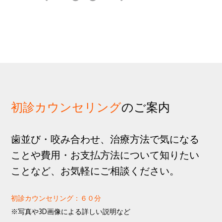
歩
1
g
分
a
t
i
o
n
初診カウンセリング
のご案内
歯並び・咬み合わせ、治療方法で気になる
ことや費用・お支払方法について知りたい
ことなど、お気軽にご相談ください。
初診カウンセリング：６０分
※写真や3D画像による詳しい説明など