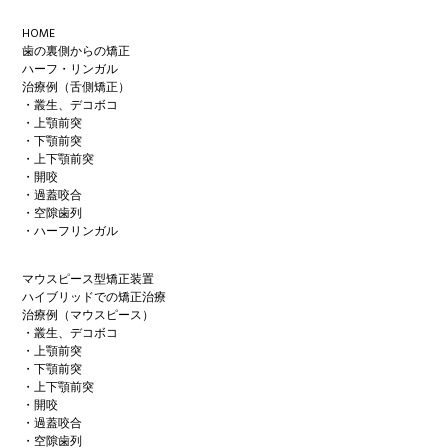
Footer
HOME
歯の裏側からの矯正
ハーフ・リンガル
治療例（舌側矯正）
・叢生、デコボコ
・上顎前突
・下顎前突
・上下顎前突
・開咬
・過蓋咬合
・空隙歯列
・ハーフリンガル
マウスピース型矯正装置
ハイブリッドでの矯正治療
治療例（マウスピース）
・叢生、デコボコ
・上顎前突
・下顎前突
・上下顎前突
・開咬
・過蓋咬合
・空隙歯列