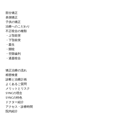
部分矯正
表側矯正
子供の矯正
治療へのこだわり
不正咬合の種類
・上顎前突
・下顎前突
・叢生
・開咬
・空隙歯列
・過蓋咬合
矯正治療の流れ
精密検査
診断と治療計画
よくあるご質問
メリットとリスク
SYNCの理念
SYNCの特色
ドクター紹介
アクセス・診療時間
院内紹介