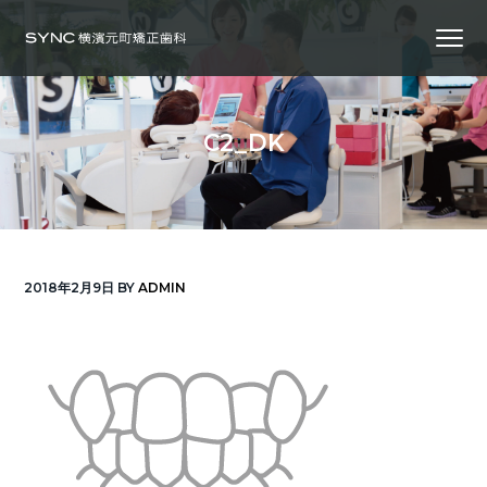
S
S
S
Menu
k
k
k
i
i
i
横
SYNC横浜元町矯正歯科
浜
p
p
p
の
矯
正
t
t
t
歯
C2_DK
科
o
o
o
専
門
p
m
f
医
｜
r
a
o
土
日
診
i
i
o
療
｜
m
n
t
横
2018年2月9日
BY
ADMIN
浜
a
c
e
み
な
r
o
r
と
み
ら
y
n
い
線
n
t
「元
町
a
e
中
華
v
n
街
駅」
徒
i
t