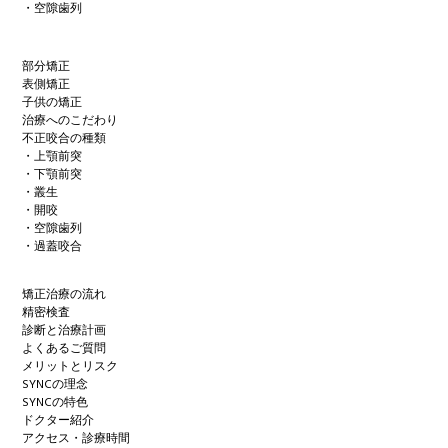
・空隙歯列
部分矯正
表側矯正
子供の矯正
治療へのこだわり
不正咬合の種類
・上顎前突
・下顎前突
・叢生
・開咬
・空隙歯列
・過蓋咬合
矯正治療の流れ
精密検査
診断と治療計画
よくあるご質問
メリットとリスク
SYNCの理念
SYNCの特色
ドクター紹介
アクセス・診療時間