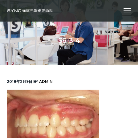
S
S
S
Menu
k
k
k
i
i
i
横
SYNC横浜元町矯正歯科
浜
p
p
p
の
矯
正
t
t
t
歯
S6-3-4
科
o
o
o
専
門
p
m
f
医
｜
r
a
o
土
日
診
i
i
o
療
｜
m
n
t
横
2018年2月9日
BY
ADMIN
浜
a
c
e
み
な
r
o
r
と
み
ら
y
n
い
線
n
t
「元
町
a
e
中
華
v
n
街
駅」
徒
i
t