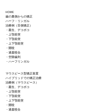
Footer
HOME
歯の裏側からの矯正
ハーフ・リンガル
治療例（舌側矯正）
・叢生、デコボコ
・上顎前突
・下顎前突
・上下顎前突
・開咬
・過蓋咬合
・空隙歯列
・ハーフリンガル
マウスピース型矯正装置
ハイブリッドでの矯正治療
治療例（マウスピース）
・叢生、デコボコ
・上顎前突
・下顎前突
・上下顎前突
・開咬
・過蓋咬合