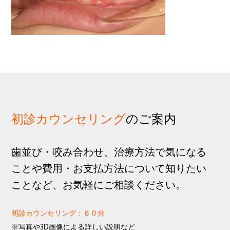
歩
1
g
分
a
t
i
o
n
初診カウンセリング
のご案内
歯並び・咬み合わせ、治療方法で気になる
ことや費用・お支払方法について知りたい
ことなど、お気軽にご相談ください。
初診カウンセリング：６０分
※写真や3D画像による詳しい説明など