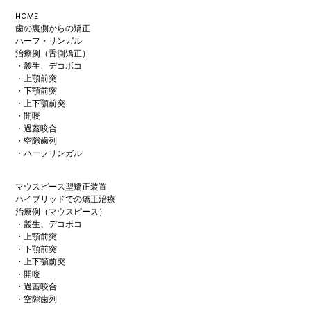
Footer
HOME
歯の裏側からの矯正
ハーフ・リンガル
治療例（舌側矯正）
・叢生、デコボコ
・上顎前突
・下顎前突
・上下顎前突
・開咬
・過蓋咬合
・空隙歯列
・ハーフリンガル
マウスピース型矯正装置
ハイブリッドでの矯正治療
治療例（マウスピース）
・叢生、デコボコ
・上顎前突
・下顎前突
・上下顎前突
・開咬
・過蓋咬合
・空隙歯列