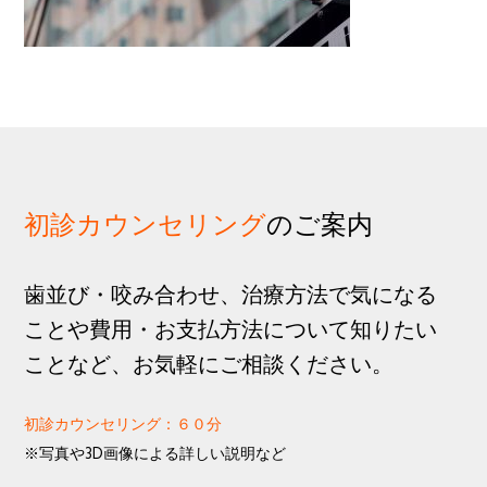
歩
1
g
分
a
t
i
o
n
初診カウンセリング
のご案内
歯並び・咬み合わせ、治療方法で気になる
ことや費用・お支払方法について知りたい
ことなど、お気軽にご相談ください。
初診カウンセリング：６０分
※写真や3D画像による詳しい説明など