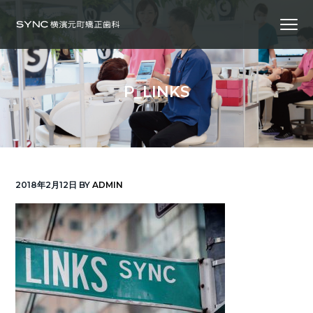
S
S
S
Menu
k
k
k
i
i
i
横
SYNC横浜元町矯正歯科
浜
p
p
p
の
矯
正
t
t
t
歯
P_LINKS
科
o
o
o
専
門
p
m
f
医
｜
r
a
o
土
日
診
i
i
o
療
｜
m
n
t
横
2018年2月12日
BY
ADMIN
浜
a
c
e
み
な
r
o
r
と
み
ら
y
n
い
線
n
t
「元
町
a
e
中
華
v
n
街
駅」
徒
i
t