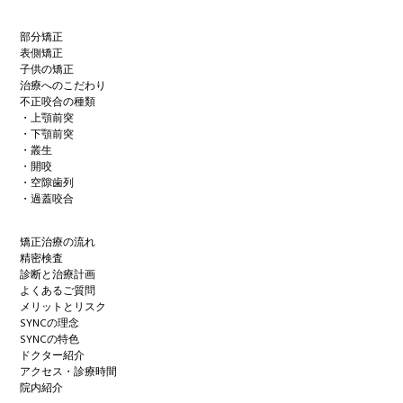
部分矯正
表側矯正
子供の矯正
治療へのこだわり
不正咬合の種類
・上顎前突
・下顎前突
・叢生
・開咬
・空隙歯列
・過蓋咬合
矯正治療の流れ
精密検査
診断と治療計画
よくあるご質問
メリットとリスク
SYNCの理念
SYNCの特色
ドクター紹介
アクセス・診療時間
院内紹介