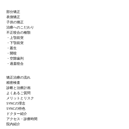
部分矯正
表側矯正
子供の矯正
治療へのこだわり
不正咬合の種類
・上顎前突
・下顎前突
・叢生
・開咬
・空隙歯列
・過蓋咬合
矯正治療の流れ
精密検査
診断と治療計画
よくあるご質問
メリットとリスク
SYNCの理念
SYNCの特色
ドクター紹介
アクセス・診療時間
院内紹介