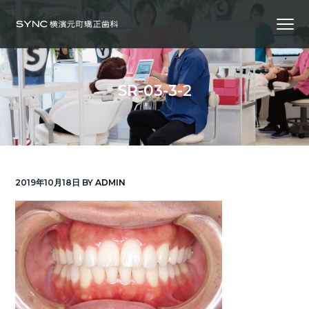
S
S
S
Menu
k
k
k
i
i
i
横
SYNC横浜元町矯正歯科
浜
p
p
p
の
矯
正
t
t
t
歯
SR-03-3-2
科
o
o
o
専
門
p
m
f
医
｜
r
a
o
土
日
診
i
i
o
療
｜
m
n
t
横
2019年10月18日
BY
ADMIN
浜
a
c
e
み
な
r
o
r
と
み
ら
y
n
い
線
n
t
「元
町
a
e
中
華
v
n
街
駅」
徒
i
t