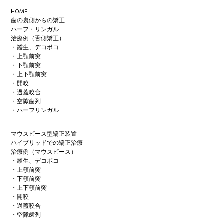
Footer
HOME
歯の裏側からの矯正
ハーフ・リンガル
治療例（舌側矯正）
・叢生、デコボコ
・上顎前突
・下顎前突
・上下顎前突
・開咬
・過蓋咬合
・空隙歯列
・ハーフリンガル
マウスピース型矯正装置
ハイブリッドでの矯正治療
治療例（マウスピース）
・叢生、デコボコ
・上顎前突
・下顎前突
・上下顎前突
・開咬
・過蓋咬合
・空隙歯列