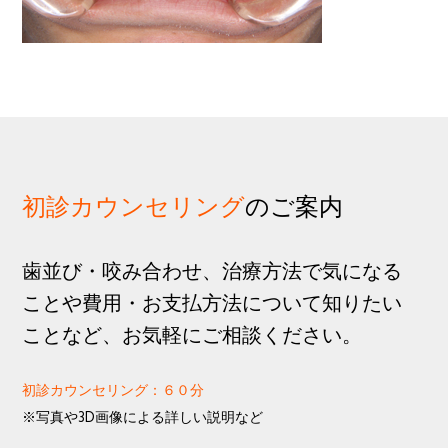
歩
1
g
分
a
t
i
o
n
初診カウンセリング
のご案内
歯並び・咬み合わせ、治療方法で気になる
ことや費用・お支払方法について知りたい
ことなど、お気軽にご相談ください。
初診カウンセリング：６０分
※写真や3D画像による詳しい説明など