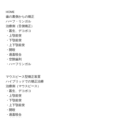
Footer
HOME
歯の裏側からの矯正
ハーフ・リンガル
治療例（舌側矯正）
・叢生、デコボコ
・上顎前突
・下顎前突
・上下顎前突
・開咬
・過蓋咬合
・空隙歯列
・ハーフリンガル
マウスピース型矯正装置
ハイブリッドでの矯正治療
治療例（マウスピース）
・叢生、デコボコ
・上顎前突
・下顎前突
・上下顎前突
・開咬
・過蓋咬合