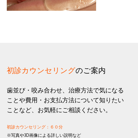
歩
1
g
分
a
t
i
o
n
初診カウンセリング
のご案内
歯並び・咬み合わせ、治療方法で気になる
ことや費用・お支払方法について知りたい
ことなど、お気軽にご相談ください。
初診カウンセリング：６０分
※写真や3D画像による詳しい説明など