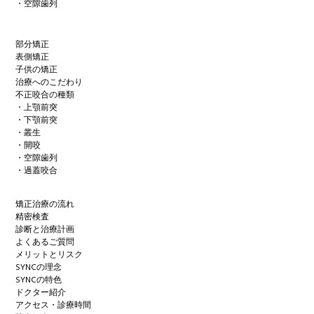
・空隙歯列
部分矯正
表側矯正
子供の矯正
治療へのこだわり
不正咬合の種類
・上顎前突
・下顎前突
・叢生
・開咬
・空隙歯列
・過蓋咬合
矯正治療の流れ
精密検査
診断と治療計画
よくあるご質問
メリットとリスク
SYNCの理念
SYNCの特色
ドクター紹介
アクセス・診療時間