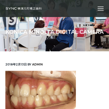
S
S
S
Menu
k
k
k
i
i
i
横
SYNC横浜元町矯正歯科
浜
p
p
p
の
矯
正
t
t
t
歯
KONICA MINOLTA DIGITAL CAMERA
科
o
o
o
専
門
p
m
f
医
｜
r
a
o
土
日
診
i
i
o
療
｜
m
n
t
横
2018年2月13日
BY
ADMIN
浜
a
c
e
み
な
r
o
r
と
み
ら
y
n
い
線
n
t
「元
町
a
e
中
華
v
n
街
駅」
徒
i
t