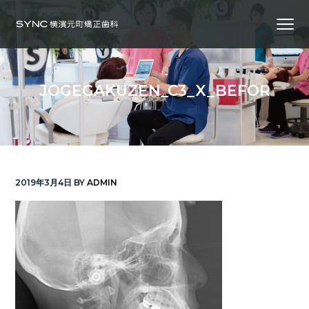
S
S
S
Menu
k
k
k
i
i
i
横
SYNC横浜元町矯正歯科
浜
p
p
p
の
矯
正
t
t
t
歯
JOGEGAKUZEN_C3_X_BEFOR
科
o
o
o
専
門
p
m
f
医
｜
r
a
o
土
日
診
i
i
o
療
｜
m
n
t
横
2019年3月4日
BY
ADMIN
浜
a
c
e
み
な
r
o
r
と
み
ら
y
n
い
線
n
t
「元
町
a
e
中
華
v
n
街
駅」
徒
i
t