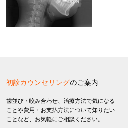
歩
1
g
分
a
t
i
o
n
初診カウンセリング
のご案内
歯並び・咬み合わせ、治療方法で気になる
ことや費用・お支払方法について知りたい
ことなど、お気軽にご相談ください。