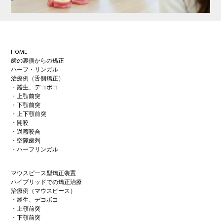
Footer
HOME
歯の裏側からの矯正
ハーフ・リンガル
治療例（舌側矯正）
・叢生、デコボコ
・上顎前突
・下顎前突
・上下顎前突
・開咬
・過蓋咬合
・空隙歯列
・ハーフリンガル
マウスピース型矯正装置
ハイブリッドでの矯正治療
治療例（マウスピース）
・叢生、デコボコ
・上顎前突
・下顎前突