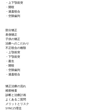
・上下顎前突
・開咬
・過蓋咬合
・空隙歯列
部分矯正
表側矯正
子供の矯正
治療へのこだわり
不正咬合の種類
・上顎前突
・下顎前突
・叢生
・開咬
・空隙歯列
・過蓋咬合
矯正治療の流れ
精密検査
診断と治療計画
よくあるご質問
メリットとリスク
SYNCの理念