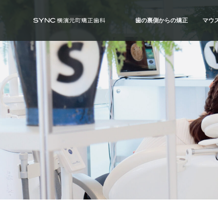
S
S
S
k
k
k
歯の裏側からの矯正
マウ
i
i
i
SYNC横浜元町矯正歯科
横
浜
p
p
p
の
歯の裏側からの矯正
マウ
矯
t
t
t
正
ハーフ・リンガル
ハイ
歯
o
o
o
科
治療例
治療
専
p
m
f
門
r
a
o
医
｜
i
i
o
土
日
m
n
t
診
療
a
c
e
｜
横
r
o
r
浜
み
y
n
な
と
n
t
み
ら
a
e
い