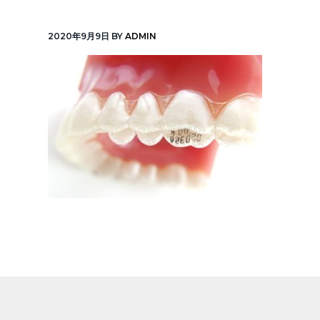
v
n
線
「元
i
t
町
2020年9月9日
BY
ADMIN
中
g
華
街
a
駅」
徒
t
歩
1
i
分
o
n