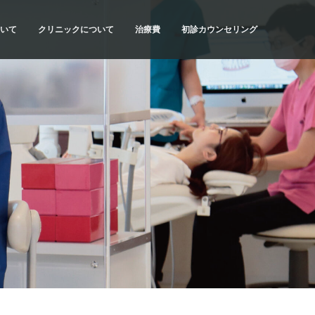
いて
クリニックについて
治療費
初診カウンセリング
流れ
SYNCの理念
治療費・お支払方法
初診カウンセリングの内容
当院の特色
医療費控除について
初診カウンセリングの予約
計画
ドクター紹介
だわり
アクセス・診療時間
種類
院内紹介
質問
求人情報
リスク
科情報