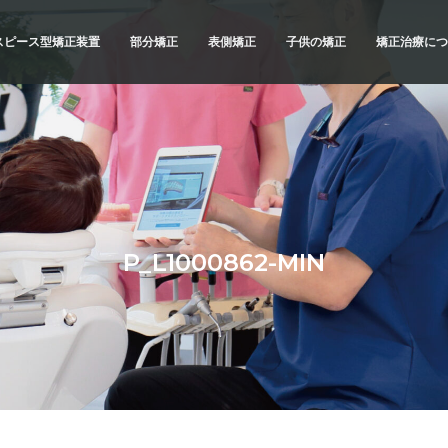
スピース型矯正装置
部分矯正
表側矯正
子供の矯正
矯正治療につ
スピース型矯正装置
矯正治療の
ブリッドでの矯正治療
精密検査
例
診断と治療
治療へのこ
不正咬合の
P_L1000862-MIN
よくあるご
メリットと
横浜 矯正歯