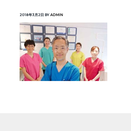
v
n
線
「元
i
t
町
2018年3月2日
BY
ADMIN
中
g
華
街
a
駅」
徒
t
歩
1
i
分
o
n