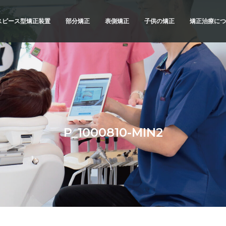
スピース型矯正装置
部分矯正
表側矯正
子供の矯正
矯正治療につ
スピース型矯正装置
矯正治療の
ブリッドでの矯正治療
精密検査
例
診断と治療
治療へのこ
不正咬合の
P_1000810-MIN2
よくあるご
メリットと
横浜 矯正歯