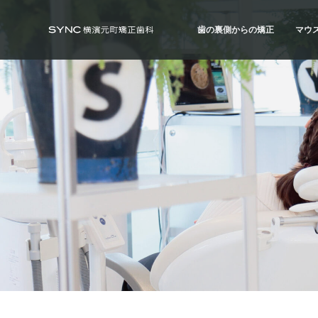
S
S
S
k
k
k
歯の裏側からの矯正
マウ
i
i
i
SYNC横浜元町矯正歯科
横
浜
p
p
p
の
歯の裏側からの矯正
マウ
矯
t
t
t
正
ハーフ・リンガル
ハイ
歯
o
o
o
科
治療例
治療
専
p
m
f
門
r
a
o
医
｜
i
i
o
土
日
m
n
t
診
療
a
c
e
｜
横
r
o
r
浜
み
y
n
な
と
n
t
み
ら
a
e
い