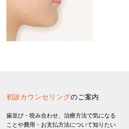
歩
1
g
分
a
t
i
o
n
初診カウンセリング
のご案内
歯並び・咬み合わせ、治療方法で気になる
ことや費用・お支払方法について知りたい