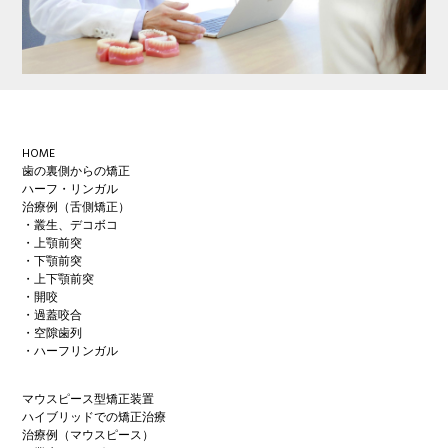
Footer
HOME
歯の裏側からの矯正
ハーフ・リンガル
治療例（舌側矯正）
・叢生、デコボコ
・上顎前突
・下顎前突
・上下顎前突
・開咬
・過蓋咬合
・空隙歯列
・ハーフリンガル
マウスピース型矯正装置
ハイブリッドでの矯正治療
治療例（マウスピース）