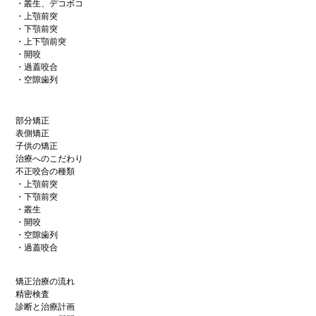
・叢生、デコボコ
・上顎前突
・下顎前突
・上下顎前突
・開咬
・過蓋咬合
・空隙歯列
部分矯正
表側矯正
子供の矯正
治療へのこだわり
不正咬合の種類
・上顎前突
・下顎前突
・叢生
・開咬
・空隙歯列
・過蓋咬合
矯正治療の流れ
精密検査
診断と治療計画