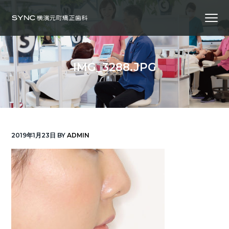
S
S
S
Menu
k
k
k
i
i
i
横
SYNC横浜元町矯正歯科
浜
p
p
p
の
矯
正
t
t
t
歯
IMG_3288.JPG
科
o
o
o
専
門
p
m
f
医
｜
r
a
o
土
日
診
i
i
o
療
｜
m
n
t
横
2019年1月23日
BY
ADMIN
浜
a
c
e
み
な
r
o
r
と
み
ら
y
n
い
線
n
t
「元
町
a
e
中
華
v
n
街
駅」
徒
i
t