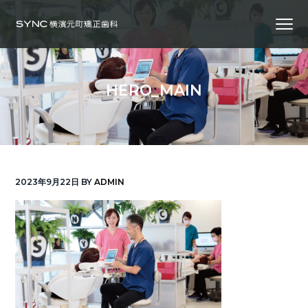
S
S
S
Menu
k
k
k
i
i
i
横
SYNC横浜元町矯正歯科
浜
p
p
p
の
矯
正
t
t
t
歯
HERO_MAIN
科
o
o
o
専
門
p
m
f
医
｜
r
a
o
土
日
診
i
i
o
療
｜
m
n
t
横
2023年9月22日
BY
ADMIN
浜
a
c
e
み
な
r
o
r
と
み
ら
y
n
い
線
n
t
「元
町
a
e
中
華
v
n
街
駅」
徒
i
t