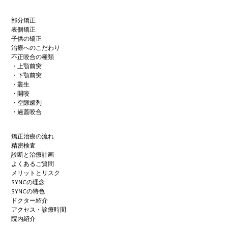
部分矯正
表側矯正
子供の矯正
治療へのこだわり
不正咬合の種類
・上顎前突
・下顎前突
・叢生
・開咬
・空隙歯列
・過蓋咬合
矯正治療の流れ
精密検査
診断と治療計画
よくあるご質問
メリットとリスク
SYNCの理念
SYNCの特色
ドクター紹介
アクセス・診療時間
院内紹介