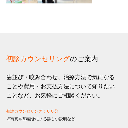
歩
1
g
分
a
t
i
o
n
初診カウンセリング
のご案内
歯並び・咬み合わせ、治療方法で気になる
ことや費用・お支払方法について知りたい
ことなど、お気軽にご相談ください。
初診カウンセリング：６０分
※写真や3D画像による詳しい説明など