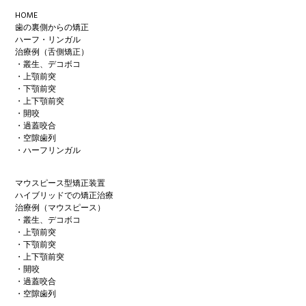
Footer
HOME
歯の裏側からの矯正
ハーフ・リンガル
治療例（舌側矯正）
・叢生、デコボコ
・上顎前突
・下顎前突
・上下顎前突
・開咬
・過蓋咬合
・空隙歯列
・ハーフリンガル
マウスピース型矯正装置
ハイブリッドでの矯正治療
治療例（マウスピース）
・叢生、デコボコ
・上顎前突
・下顎前突
・上下顎前突
・開咬
・過蓋咬合
・空隙歯列