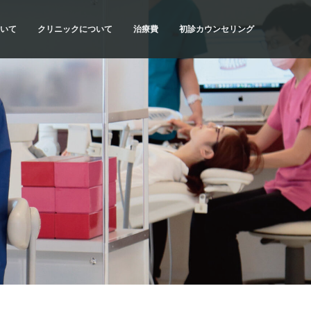
いて
クリニックについて
治療費
初診カウンセリング
流れ
SYNCの理念
治療費・お支払方法
初診カウンセリングの内容
当院の特色
医療費控除について
初診カウンセリングの予約
計画
ドクター紹介
だわり
アクセス・診療時間
種類
院内紹介
質問
求人情報
リスク
科情報