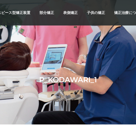
スピース型矯正装置
部分矯正
表側矯正
子供の矯正
矯正治療につ
スピース型矯正装置
矯正治療の
ブリッドでの矯正治療
精密検査
例
診断と治療
治療へのこ
不正咬合の
P_KODAWARI_1
よくあるご
メリットと
横浜 矯正歯