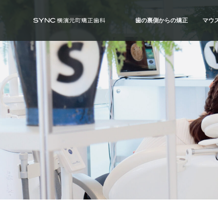
S
S
S
k
k
k
歯の裏側からの矯正
マウ
i
i
i
SYNC横浜元町矯正歯科
横
浜
p
p
p
の
歯の裏側からの矯正
マウ
矯
t
t
t
正
ハーフ・リンガル
ハイ
歯
o
o
o
科
治療例
治療
専
p
m
f
門
r
a
o
医
｜
i
i
o
土
日
m
n
t
診
療
a
c
e
｜
横
r
o
r
浜
み
y
n
な
と
n
t
み
ら
a
e
い