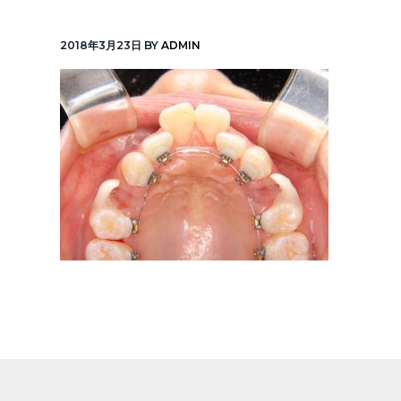
v
n
線
「元
i
t
町
2018年3月23日
BY
ADMIN
中
g
華
街
a
駅」
徒
t
歩
1
i
分
o
n