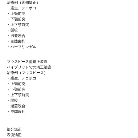
治療例（舌側矯正）
・叢生、デコボコ
・上顎前突
・下顎前突
・上下顎前突
・開咬
・過蓋咬合
・空隙歯列
・ハーフリンガル
マウスピース型矯正装置
ハイブリッドでの矯正治療
治療例（マウスピース）
・叢生、デコボコ
・上顎前突
・下顎前突
・上下顎前突
・開咬
・過蓋咬合
・空隙歯列
部分矯正
表側矯正