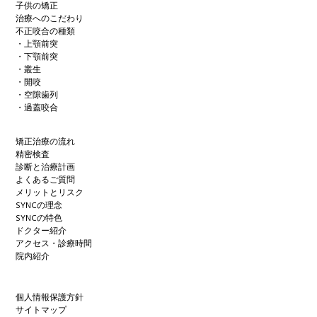
子供の矯正
治療へのこだわり
不正咬合の種類
・上顎前突
・下顎前突
・叢生
・開咬
・空隙歯列
・過蓋咬合
矯正治療の流れ
精密検査
診断と治療計画
よくあるご質問
メリットとリスク
SYNCの理念
SYNCの特色
ドクター紹介
アクセス・診療時間
院内紹介
個人情報保護方針
サイトマップ