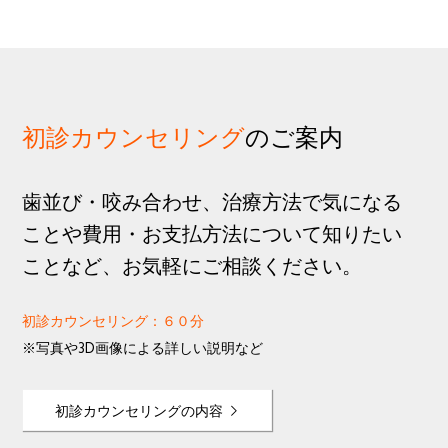
歩
1
g
分
a
t
i
o
初診カウンセリング
のご案内
n
歯並び・咬み合わせ、治療方法で気になる
ことや費用・お支払方法について知りたい
ことなど、お気軽にご相談ください。
初診カウンセリング：６０分
※写真や3D画像による詳しい説明など
初診カウンセリングの内容