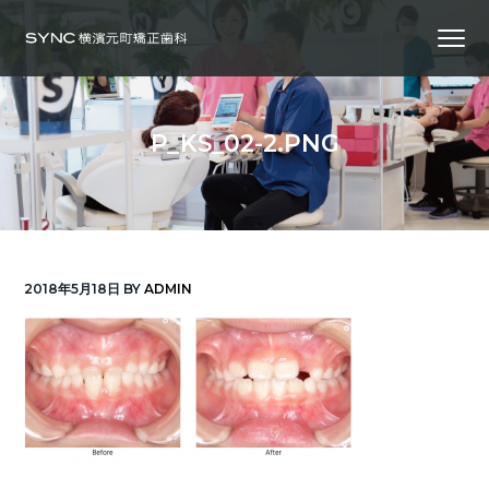
S
S
S
Menu
k
k
k
i
i
i
横
SYNC横浜元町矯正歯科
浜
p
p
p
の
矯
正
t
t
t
歯
P_KS_02-2.PNG
科
o
o
o
専
門
p
m
f
医
｜
r
a
o
土
日
診
i
i
o
療
｜
m
n
t
横
2018年5月18日
BY
ADMIN
浜
a
c
e
み
な
r
o
r
と
み
ら
y
n
い
線
n
t
「元
町
a
e
中
華
v
n
街
駅」
徒
i
t