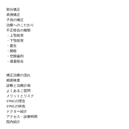
部分矯正
表側矯正
子供の矯正
治療へのこだわり
不正咬合の種類
・上顎前突
・下顎前突
・叢生
・開咬
・空隙歯列
・過蓋咬合
矯正治療の流れ
精密検査
診断と治療計画
よくあるご質問
メリットとリスク
SYNCの理念
SYNCの特色
ドクター紹介
アクセス・診療時間
院内紹介