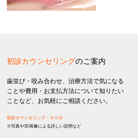
歩
1
g
分
a
t
i
o
n
初診カウンセリング
のご案内
歯並び・咬み合わせ、治療方法で気になる
ことや費用・お支払方法について知りたい
ことなど、お気軽にご相談ください。
初診カウンセリング：６０分
※写真や3D画像による詳しい説明など