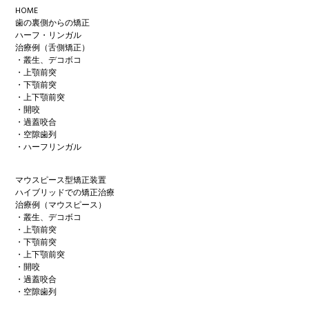
Footer
HOME
歯の裏側からの矯正
ハーフ・リンガル
治療例（舌側矯正）
・叢生、デコボコ
・上顎前突
・下顎前突
・上下顎前突
・開咬
・過蓋咬合
・空隙歯列
・ハーフリンガル
マウスピース型矯正装置
ハイブリッドでの矯正治療
治療例（マウスピース）
・叢生、デコボコ
・上顎前突
・下顎前突
・上下顎前突
・開咬
・過蓋咬合
・空隙歯列