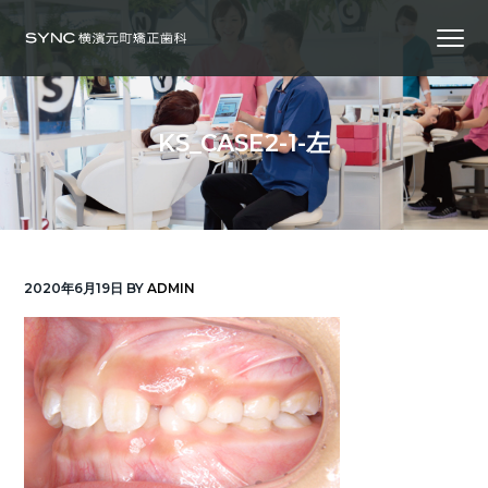
S
S
S
Menu
k
k
k
i
i
i
横
SYNC横浜元町矯正歯科
浜
p
p
p
の
矯
正
t
t
t
歯
KS_CASE2-1-左
科
o
o
o
専
門
p
m
f
医
｜
r
a
o
土
日
診
i
i
o
療
｜
m
n
t
横
2020年6月19日
BY
ADMIN
浜
a
c
e
み
な
r
o
r
と
み
ら
y
n
い
線
n
t
「元
町
a
e
中
華
v
n
街
駅」
徒
i
t