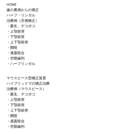
Footer
HOME
歯の裏側からの矯正
ハーフ・リンガル
治療例（舌側矯正）
・叢生、デコボコ
・上顎前突
・下顎前突
・上下顎前突
・開咬
・過蓋咬合
・空隙歯列
・ハーフリンガル
マウスピース型矯正装置
ハイブリッドでの矯正治療
治療例（マウスピース）
・叢生、デコボコ
・上顎前突
・下顎前突
・上下顎前突
・開咬
・過蓋咬合
・空隙歯列