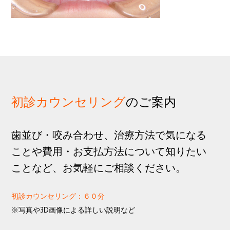
歩
1
g
分
a
t
i
o
n
初診カウンセリング
のご案内
歯並び・咬み合わせ、治療方法で気になる
ことや費用・お支払方法について知りたい
ことなど、お気軽にご相談ください。
初診カウンセリング：６０分
※写真や3D画像による詳しい説明など