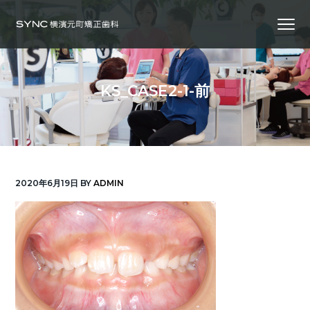
S
S
S
Menu
k
k
k
i
i
i
横
SYNC横浜元町矯正歯科
浜
p
p
p
の
矯
正
t
t
t
歯
KS_CASE2-1-前
科
o
o
o
専
門
p
m
f
医
｜
r
a
o
土
日
診
i
i
o
療
｜
m
n
t
横
2020年6月19日
BY
ADMIN
浜
a
c
e
み
な
r
o
r
と
み
ら
y
n
い
線
n
t
「元
町
a
e
中
華
v
n
街
駅」
徒
i
t