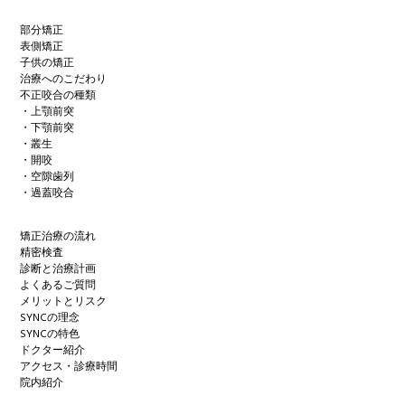
部分矯正
表側矯正
子供の矯正
治療へのこだわり
不正咬合の種類
・上顎前突
・下顎前突
・叢生
・開咬
・空隙歯列
・過蓋咬合
矯正治療の流れ
精密検査
診断と治療計画
よくあるご質問
メリットとリスク
SYNCの理念
SYNCの特色
ドクター紹介
アクセス・診療時間
院内紹介