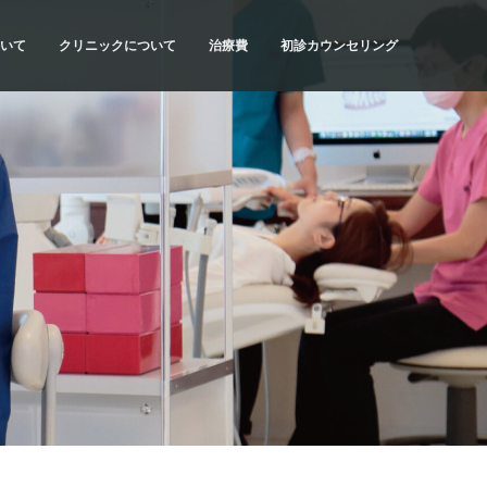
いて
クリニックについて
治療費
初診カウンセリング
流れ
SYNCの理念
治療費・お支払方法
初診カウンセリングの内容
当院の特色
医療費控除について
初診カウンセリングの予約
計画
ドクター紹介
だわり
アクセス・診療時間
種類
院内紹介
質問
求人情報
リスク
科情報