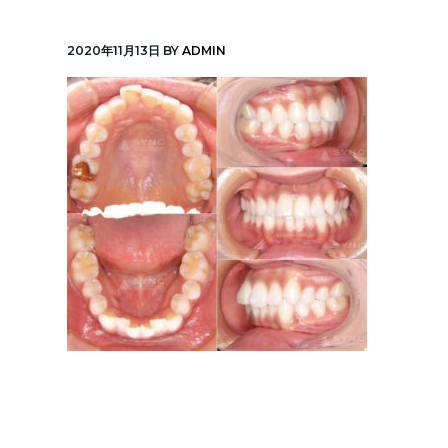
v
n
線
「元
i
t
町
2020年11月13日
BY
ADMIN
中
g
華
街
a
駅」
徒
t
歩
1
i
分
o
n