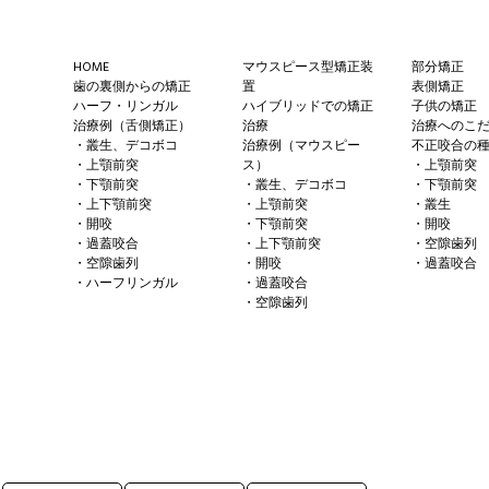
Footer
HOME
マウスピース型矯正装
部分矯正
歯の裏側からの矯正
置
表側矯正
ハーフ・リンガル
ハイブリッドでの矯正
子供の矯正
治療例（舌側矯正）
治療
治療へのこ
・叢生、デコボコ
治療例（マウスピー
不正咬合の
・上顎前突
ス）
・上顎前突
・下顎前突
・叢生、デコボコ
・下顎前突
・上下顎前突
・上顎前突
・叢生
・開咬
・下顎前突
・開咬
・過蓋咬合
・上下顎前突
・空隙歯列
・空隙歯列
・開咬
・過蓋咬合
・ハーフリンガル
・過蓋咬合
・空隙歯列