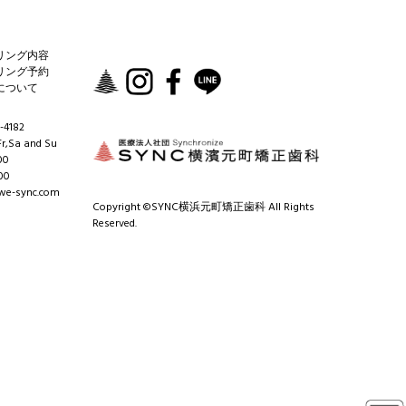
リング内容
リング予約
について
-4182
r,Sa and Su
00
00
e-sync.com
Copyright ©SYNC横浜元町矯正歯科 All Rights
Reserved.