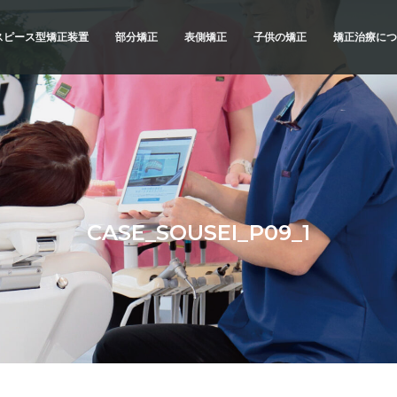
スピース型矯正装置
部分矯正
表側矯正
子供の矯正
矯正治療につ
スピース型矯正装置
矯正治療の
ブリッドでの矯正治療
精密検査
例
診断と治療
治療へのこ
不正咬合の
CASE_SOUSEI_P09_1
よくあるご
メリットと
横浜 矯正歯