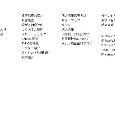
矯正治療の流れ
個人情報保護方針
カウンセ
精密検査
サイトマップ
カウンセ
診断と治療計画
リンク
感染体策
だわり
よくあるご質問
求人情報
種類
メリットとリスク
治療費・お支払方法
045-212
SYNCの理念
医療費控除について
Tu,We,F
SYNCの特色
横浜・矯正歯科ブログ
11:00～13:
ドクター紹介
13:00～19:
アクセス・診療時間
sync@w
院内紹介