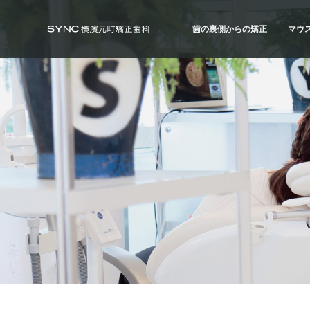
S
S
S
k
k
k
歯の裏側からの矯正
マウ
i
i
i
SYNC横浜元町矯正歯科
横
浜
p
p
p
の
歯の裏側からの矯正
マウ
矯
t
t
t
正
ハーフ・リンガル
ハイ
歯
o
o
o
科
治療例
治療
専
p
m
f
門
r
a
o
医
｜
i
i
o
土
日
m
n
t
診
療
a
c
e
｜
横
r
o
r
浜
み
y
n
な
と
n
t
み
ら
a
e
い