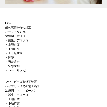
Footer
HOME
歯の裏側からの矯正
ハーフ・リンガル
治療例（舌側矯正）
・叢生、デコボコ
・上顎前突
・下顎前突
・上下顎前突
・開咬
・過蓋咬合
・空隙歯列
・ハーフリンガル
マウスピース型矯正装置
ハイブリッドでの矯正治療
治療例（マウスピース）
・叢生、デコボコ
・上顎前突
・下顎前突