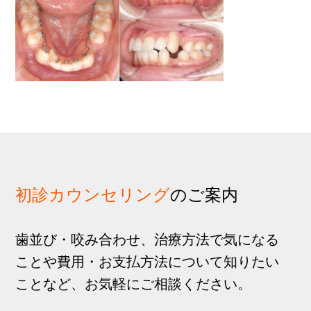
歩
1
g
分
a
t
i
o
n
初診カウンセリング
のご案内
歯並び・咬み合わせ、治療方法で気になる
ことや費用・お支払方法について知りたい
ことなど、お気軽にご相談ください。