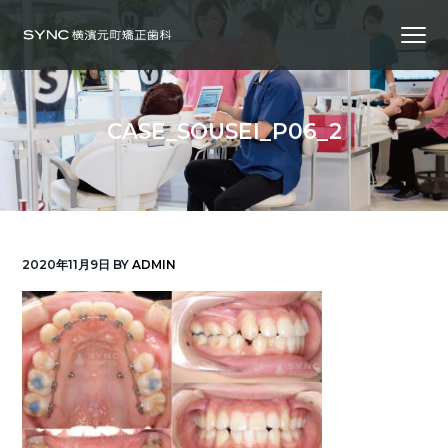
S
S
S
Menu
k
k
k
i
i
i
横
SYNC横浜元町矯正歯科
浜
p
p
p
の
矯
正
t
t
t
歯
CASE_SOUSEI_P06_2
科
o
o
o
専
門
p
m
f
医
｜
r
a
o
土
日
診
i
i
o
療
｜
m
n
t
横
2020年11月9日
BY
ADMIN
浜
a
c
e
み
な
r
o
r
と
み
ら
y
n
い
線
n
t
「元
町
a
e
中
華
v
n
街
駅」
徒
i
t