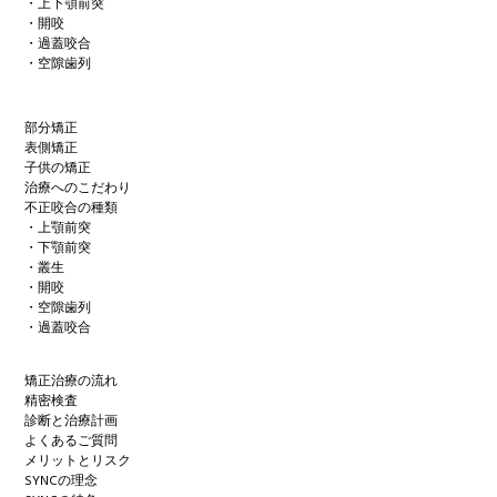
・上下顎前突
・開咬
・過蓋咬合
・空隙歯列
部分矯正
表側矯正
子供の矯正
治療へのこだわり
不正咬合の種類
・上顎前突
・下顎前突
・叢生
・開咬
・空隙歯列
・過蓋咬合
矯正治療の流れ
精密検査
診断と治療計画
よくあるご質問
メリットとリスク
SYNCの理念