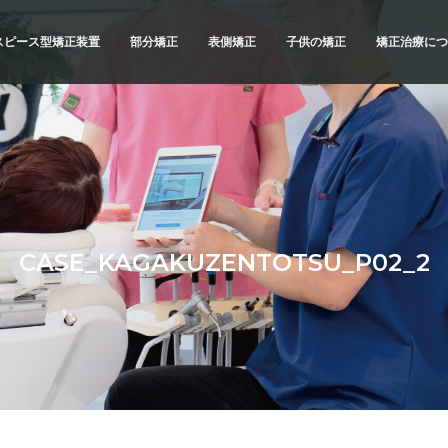
スピース型矯正装置
部分矯正
表側矯正
子供の矯正
矯正治療につ
スピース型矯正装置
矯正治療の
ブリッドでの矯正治療
精密検査
例
診断と治療
治療へのこ
不正咬合の
CASE_KAGAKUZENTOTSU_P02_2
よくあるご
メリットと
横浜 矯正歯