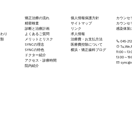
矯正治療の流れ
個人情報保護方針
カウンセ
精密検査
サイトマップ
カウンセ
診断と治療計画
リンク
感染体策
だわり
よくあるご質問
求人情報
種類
メリットとリスク
治療費・お支払方法
045-212
SYNCの理念
医療費控除について
Tu,We,F
SYNCの特色
横浜・矯正歯科ブログ
11:00～13:
ドクター紹介
13:00～19:
アクセス・診療時間
sync@w
院内紹介