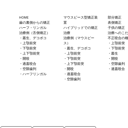
Footer
HOME
マウスピース型矯正装
部分矯正
歯の裏側からの矯正
置
表側矯正
ハーフ・リンガル
ハイブリッドでの矯正
子供の矯正
治療例（舌側矯正）
治療
治療へのこ
・叢生、デコボコ
治療例（マウスピー
不正咬合の
・上顎前突
ス）
・上顎前突
・下顎前突
・叢生、デコボコ
・下顎前突
・上下顎前突
・上顎前突
・叢生
・開咬
・下顎前突
・開咬
・過蓋咬合
・上下顎前突
・空隙歯列
・空隙歯列
・開咬
・過蓋咬合
・ハーフリンガル
・過蓋咬合
・空隙歯列