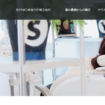
S
S
S
k
k
k
歯の裏側からの矯正
マウ
i
i
i
SYNC横浜元町矯正歯科
横
浜
p
p
p
の
歯の裏側からの矯正
マウ
矯
t
t
t
正
ハーフ・リンガル
ハイ
歯
o
o
o
科
治療例
治療
専
p
m
f
門
r
a
o
医
｜
i
i
o
土
日
m
n
t
診
療
a
c
e
｜
横
r
o
r
浜
み
y
n
な
と
n
t
み
ら
a
e
い