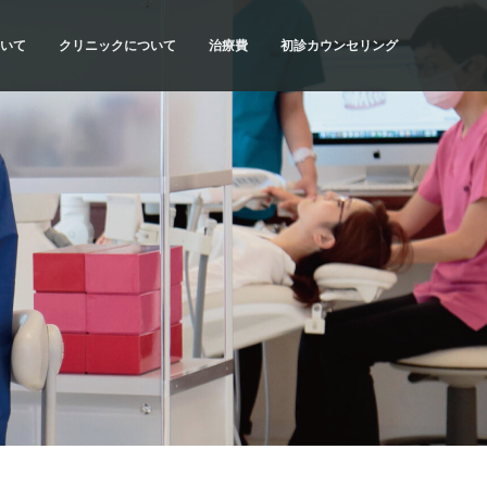
いて
クリニックについて
治療費
初診カウンセリング
流れ
SYNCの理念
治療費・お支払方法
初診カウンセリングの内容
当院の特色
医療費控除について
初診カウンセリングの予約
計画
ドクター紹介
だわり
アクセス・診療時間
種類
院内紹介
質問
求人情報
リスク
科情報