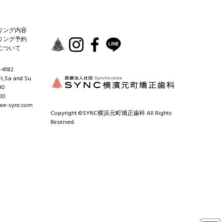
リング内容
リング予約
について
-4182
r,Sa and Su
00
00
e-sync.com
Copyright ©SYNC横浜元町矯正歯科 All Rights
Reserved.