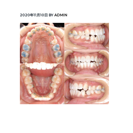
v
n
線
「元
i
t
町
2020年11月10日
BY
ADMIN
中
g
華
街
a
駅」
徒
t
歩
1
i
分
o
n