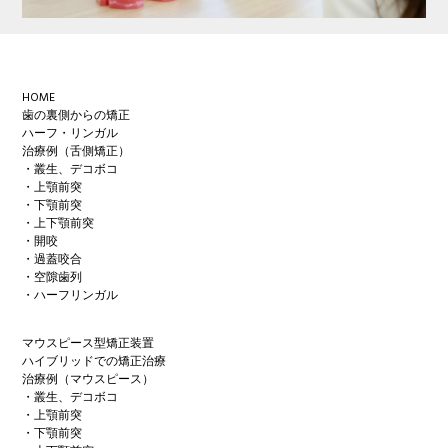
Footer
HOME
歯の裏側からの矯正
ハーフ・リンガル
治療例（舌側矯正）
・叢生、デコボコ
・上顎前突
・下顎前突
・上下顎前突
・開咬
・過蓋咬合
・空隙歯列
・ハーフリンガル
マウスピース型矯正装置
ハイブリッドでの矯正治療
治療例（マウスピース）
・叢生、デコボコ
・上顎前突
・下顎前突