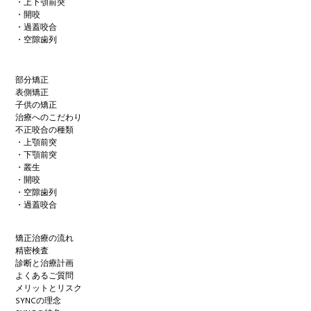
・上下顎前突
・開咬
・過蓋咬合
・空隙歯列
部分矯正
表側矯正
子供の矯正
治療へのこだわり
不正咬合の種類
・上顎前突
・下顎前突
・叢生
・開咬
・空隙歯列
・過蓋咬合
矯正治療の流れ
精密検査
診断と治療計画
よくあるご質問
メリットとリスク
SYNCの理念