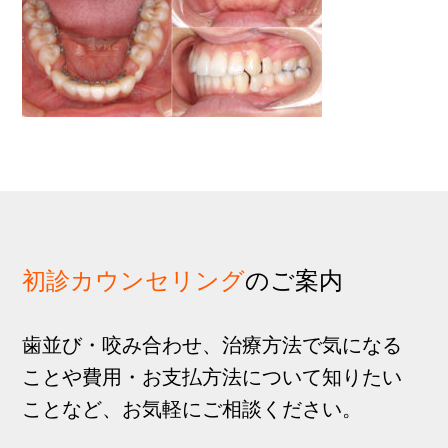
歩
1
g
分
a
t
i
o
n
初診カウンセリング
のご案内
歯並び・咬み合わせ、治療方法で気になる
ことや費用・お支払方法について知りたい
ことなど、お気軽にご相談ください。