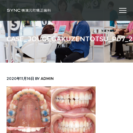
S
S
S
Menu
k
k
k
i
i
i
横
SYNC横浜元町矯正歯科
浜
p
p
p
の
矯
正
t
t
t
歯
CASE_JOUGEGAKUZENTOTSU_P07_2
科
o
o
o
専
門
p
m
f
医
｜
r
a
o
土
日
診
i
i
o
療
｜
m
n
t
横
2020年11月16日
BY
ADMIN
浜
a
c
e
み
な
r
o
r
と
み
ら
y
n
い
線
n
t
「元
町
a
e
中
華
v
n
街
駅」
徒
i
t