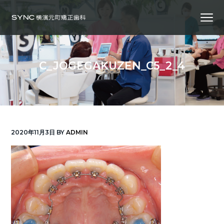
S
S
S
Menu
k
k
k
i
i
i
横
SYNC横浜元町矯正歯科
浜
p
p
p
の
矯
正
t
t
t
歯
C_JOGEGAKUZEN_C5_2_4
科
o
o
o
専
門
p
m
f
医
｜
r
a
o
土
日
診
i
i
o
療
｜
m
n
t
横
2020年11月3日
BY
ADMIN
浜
a
c
e
み
な
r
o
r
と
み
ら
y
n
い
線
n
t
「元
町
a
e
中
華
v
n
街
駅」
徒
i
t