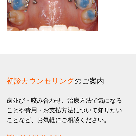
歩
1
g
分
a
t
i
o
n
初診カウンセリング
のご案内
歯並び・咬み合わせ、治療方法で気になる
ことや費用・お支払方法について知りたい
ことなど、お気軽にご相談ください。