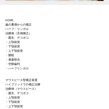
Footer
HOME
歯の裏側からの矯正
ハーフ・リンガル
治療例（舌側矯正）
・叢生、デコボコ
・上顎前突
・下顎前突
・上下顎前突
・開咬
・過蓋咬合
・空隙歯列
・ハーフリンガル
マウスピース型矯正装置
ハイブリッドでの矯正治療
治療例（マウスピース）
・叢生、デコボコ
・上顎前突
・下顎前突
・上下顎前突