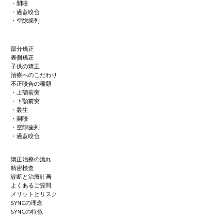
・開咬
・過蓋咬合
・空隙歯列
部分矯正
表側矯正
子供の矯正
治療へのこだわり
不正咬合の種類
・上顎前突
・下顎前突
・叢生
・開咬
・空隙歯列
・過蓋咬合
矯正治療の流れ
精密検査
診断と治療計画
よくあるご質問
メリットとリスク
SYNCの理念
SYNCの特色