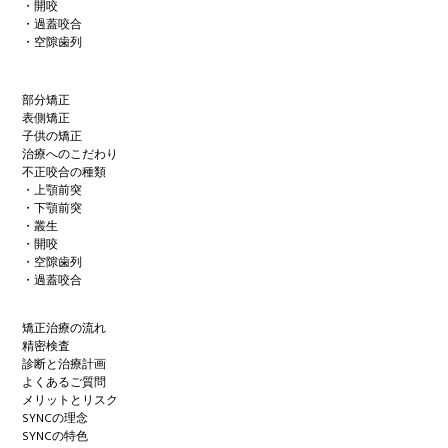
・開咬
・過蓋咬合
・空隙歯列
部分矯正
表側矯正
子供の矯正
治療へのこだわり
不正咬合の種類
・上顎前突
・下顎前突
・叢生
・開咬
・空隙歯列
・過蓋咬合
矯正治療の流れ
精密検査
診断と治療計画
よくあるご質問
メリットとリスク
SYNCの理念
SYNCの特色