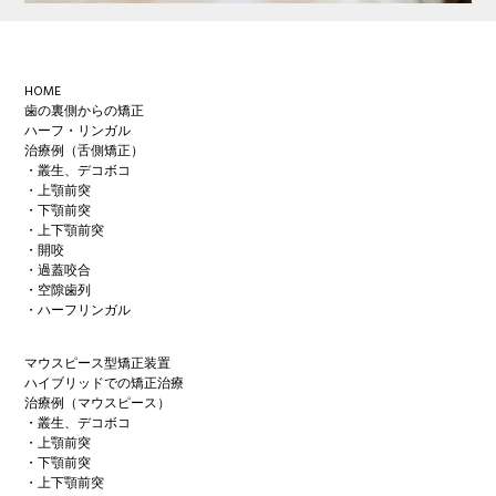
Footer
HOME
歯の裏側からの矯正
ハーフ・リンガル
治療例（舌側矯正）
・叢生、デコボコ
・上顎前突
・下顎前突
・上下顎前突
・開咬
・過蓋咬合
・空隙歯列
・ハーフリンガル
マウスピース型矯正装置
ハイブリッドでの矯正治療
治療例（マウスピース）
・叢生、デコボコ
・上顎前突
・下顎前突
・上下顎前突