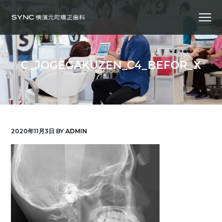
S
S
S
Menu
k
k
k
i
i
i
横
SYNC横浜元町矯正歯科
浜
p
p
p
の
矯
正
t
t
t
歯
C_JOGEGAKUZEN_C4_BEFOR_X
科
o
o
o
専
門
p
m
f
医
｜
r
a
o
土
日
診
i
i
o
療
｜
m
n
t
横
2020年11月3日
BY
ADMIN
浜
a
c
e
み
な
r
o
r
と
み
ら
y
n
い
線
n
t
「元
町
a
e
中
華
v
n
街
駅」
徒
i
t