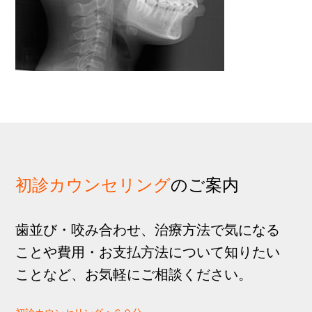
歩
1
g
分
a
t
i
o
n
初診カウンセリング
のご案内
歯並び・咬み合わせ、治療方法で気になる
ことや費用・お支払方法について知りたい
ことなど、お気軽にご相談ください。