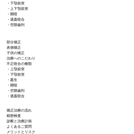
・下顎前突
・上下顎前突
・開咬
・過蓋咬合
・空隙歯列
部分矯正
表側矯正
子供の矯正
治療へのこだわり
不正咬合の種類
・上顎前突
・下顎前突
・叢生
・開咬
・空隙歯列
・過蓋咬合
矯正治療の流れ
精密検査
診断と治療計画
よくあるご質問
メリットとリスク