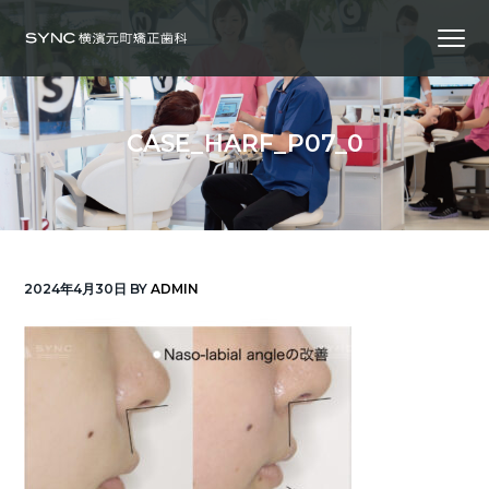
S
S
S
Menu
k
k
k
i
i
i
横
SYNC横浜元町矯正歯科
浜
p
p
p
の
矯
正
t
t
t
歯
CASE_HARF_P07_0
科
o
o
o
専
門
p
m
f
医
｜
r
a
o
土
日
診
i
i
o
療
｜
m
n
t
横
2024年4月30日
BY
ADMIN
浜
a
c
e
み
な
r
o
r
と
み
ら
y
n
い
線
n
t
「元
町
a
e
中
華
v
n
街
駅」
徒
i
t