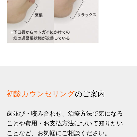
歩
1
g
分
a
t
i
o
n
初診カウンセリング
のご案内
歯並び・咬み合わせ、治療方法で気になる
ことや費用・お支払方法について知りたい
ことなど、お気軽にご相談ください。