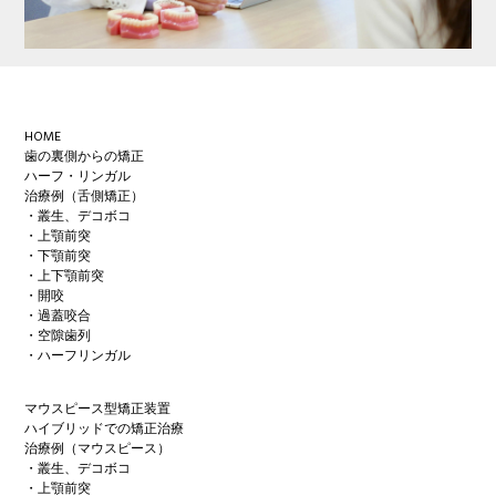
Footer
HOME
歯の裏側からの矯正
ハーフ・リンガル
治療例（舌側矯正）
・叢生、デコボコ
・上顎前突
・下顎前突
・上下顎前突
・開咬
・過蓋咬合
・空隙歯列
・ハーフリンガル
マウスピース型矯正装置
ハイブリッドでの矯正治療
治療例（マウスピース）
・叢生、デコボコ
・上顎前突