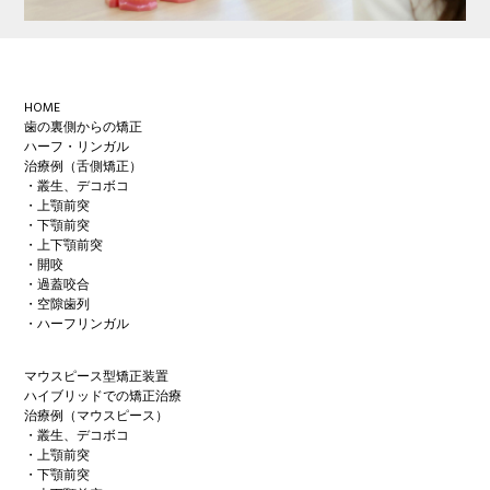
Footer
HOME
歯の裏側からの矯正
ハーフ・リンガル
治療例（舌側矯正）
・叢生、デコボコ
・上顎前突
・下顎前突
・上下顎前突
・開咬
・過蓋咬合
・空隙歯列
・ハーフリンガル
マウスピース型矯正装置
ハイブリッドでの矯正治療
治療例（マウスピース）
・叢生、デコボコ
・上顎前突
・下顎前突