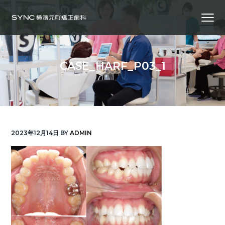
S
S
S
Menu
k
k
k
i
i
i
横
SYNC横浜元町矯正歯科
浜
p
p
p
の
矯
正
t
t
t
歯
CASE_HARF_P03_1
科
o
o
o
専
門
p
m
f
医
｜
r
a
o
土
日
診
i
i
o
療
｜
m
n
t
横
2023年12月14日
BY
ADMIN
浜
a
c
e
み
な
r
o
r
と
み
ら
y
n
い
線
n
t
「元
町
a
e
中
華
v
n
街
駅」
徒
i
t