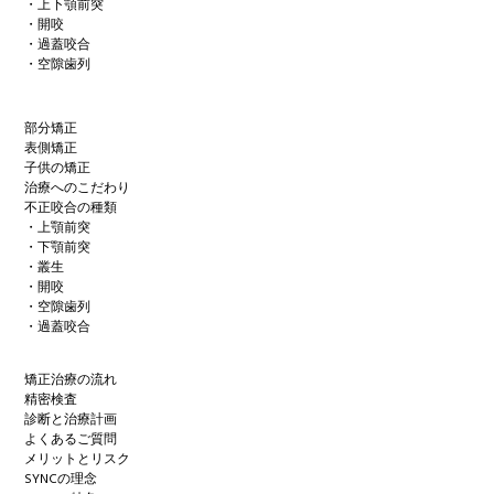
・上下顎前突
・開咬
・過蓋咬合
・空隙歯列
部分矯正
表側矯正
子供の矯正
治療へのこだわり
不正咬合の種類
・上顎前突
・下顎前突
・叢生
・開咬
・空隙歯列
・過蓋咬合
矯正治療の流れ
精密検査
診断と治療計画
よくあるご質問
メリットとリスク
SYNCの理念