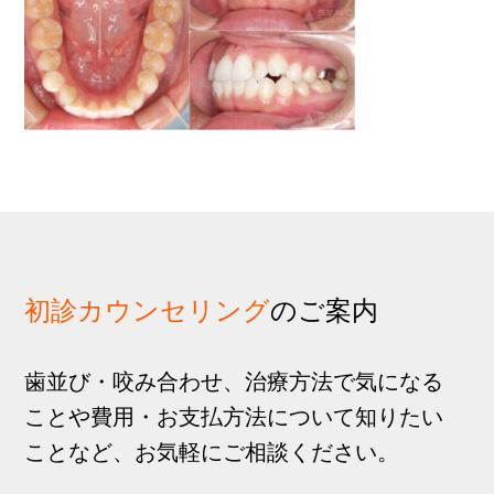
歩
1
g
分
a
t
i
o
n
初診カウンセリング
のご案内
歯並び・咬み合わせ、治療方法で気になる
ことや費用・お支払方法について知りたい
ことなど、お気軽にご相談ください。