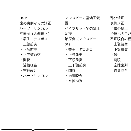
Footer
HOME
マウスピース型矯正装
部分矯正
歯の裏側からの矯正
置
表側矯正
ハーフ・リンガル
ハイブリッドでの矯正
子供の矯正
治療例（舌側矯正）
治療
治療へのこ
・叢生、デコボコ
治療例（マウスピー
不正咬合の
・上顎前突
ス）
・上顎前突
・下顎前突
・叢生、デコボコ
・下顎前突
・上下顎前突
・上顎前突
・叢生
・開咬
・下顎前突
・開咬
・過蓋咬合
・上下顎前突
・空隙歯列
・空隙歯列
・開咬
・過蓋咬合
・ハーフリンガル
・過蓋咬合
・空隙歯列