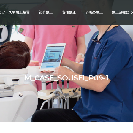
スピース型矯正装置
部分矯正
表側矯正
子供の矯正
矯正治療につ
スピース型矯正装置
矯正治療の
ブリッドでの矯正治療
精密検査
例
診断と治療
治療へのこ
不正咬合の
M_CASE_SOUSEI_P09-1
よくあるご
メリットと
横浜 矯正歯