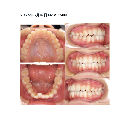
v
n
線
「元
i
t
町
2024年6月18日
BY
ADMIN
中
g
華
街
a
駅」
徒
t
歩
1
i
分
o
n