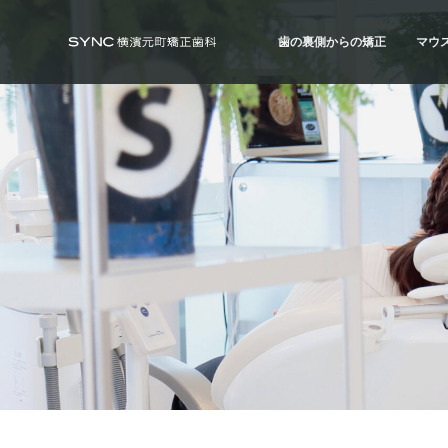
S
S
S
k
k
k
歯の裏側からの矯正
マウ
i
i
i
SYNC横浜元町矯正歯科
横
浜
p
p
p
の
歯の裏側からの矯正
マウ
矯
t
t
t
正
ハーフ・リンガル
ハイ
歯
o
o
o
科
治療例
治療
専
p
m
f
門
r
a
o
医
｜
i
i
o
土
日
m
n
t
診
療
a
c
e
｜
横
r
o
r
浜
み
y
n
な
と
n
t
み
ら
a
e
い