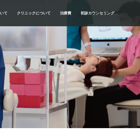
いて
クリニックについて
治療費
初診カウンセリング
流れ
SYNCの理念
治療費・お支払方法
初診カウンセリングの内容
当院の特色
医療費控除について
初診カウンセリングの予約
計画
ドクター紹介
だわり
アクセス・診療時間
種類
院内紹介
質問
求人情報
リスク
科情報