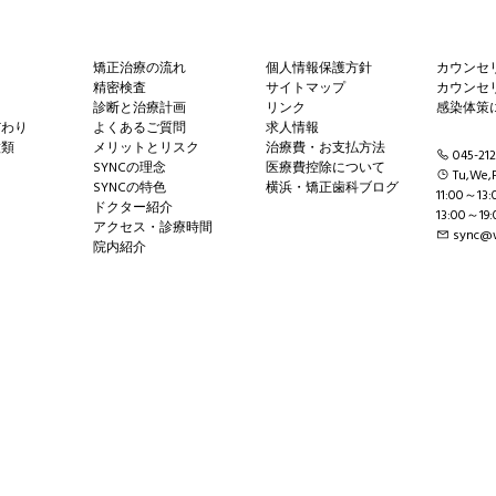
矯正治療の流れ
個人情報保護方針
カウンセ
精密検査
サイトマップ
カウンセ
診断と治療計画
リンク
感染体策
だわり
よくあるご質問
求人情報
種類
メリットとリスク
治療費・お支払方法
045-212
SYNCの理念
医療費控除について
Tu,We,F
SYNCの特色
横浜・矯正歯科ブログ
11:00～13:
ドクター紹介
13:00～19:
アクセス・診療時間
sync@w
院内紹介