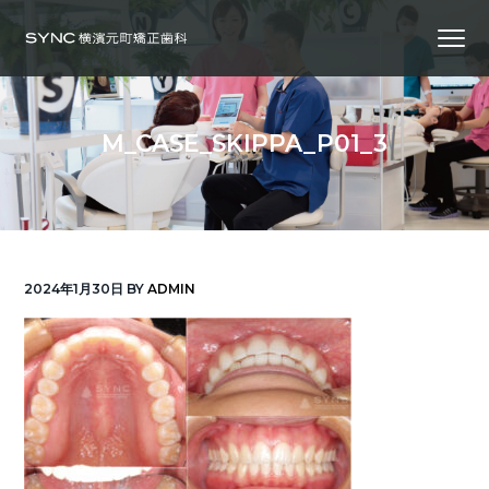
S
S
S
Menu
k
k
k
i
i
i
横
SYNC横浜元町矯正歯科
浜
p
p
p
の
矯
正
t
t
t
歯
M_CASE_SKIPPA_P01_3
科
o
o
o
専
門
p
m
f
医
｜
r
a
o
土
日
診
i
i
o
療
｜
m
n
t
横
2024年1月30日
BY
ADMIN
浜
a
c
e
み
な
r
o
r
と
み
ら
y
n
い
線
n
t
「元
町
a
e
中
華
v
n
街
駅」
徒
i
t