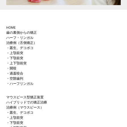
Footer
HOME
歯の裏側からの矯正
ハーフ・リンガル
治療例（舌側矯正）
・叢生、デコボコ
・上顎前突
・下顎前突
・上下顎前突
・開咬
・過蓋咬合
・空隙歯列
・ハーフリンガル
マウスピース型矯正装置
ハイブリッドでの矯正治療
治療例（マウスピース）
・叢生、デコボコ
・上顎前突
・下顎前突