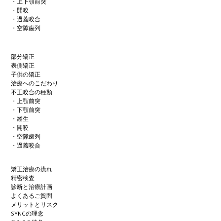
・上下顎前突
・開咬
・過蓋咬合
・空隙歯列
部分矯正
表側矯正
子供の矯正
治療へのこだわり
不正咬合の種類
・上顎前突
・下顎前突
・叢生
・開咬
・空隙歯列
・過蓋咬合
矯正治療の流れ
精密検査
診断と治療計画
よくあるご質問
メリットとリスク
SYNCの理念