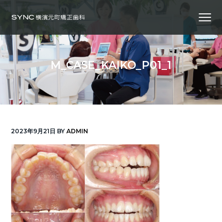
S
S
S
Menu
k
k
k
i
i
i
横
SYNC横浜元町矯正歯科
浜
p
p
p
の
矯
正
t
t
t
歯
M_CASE_KAIKO_P01_1
科
o
o
o
専
門
p
m
f
医
｜
r
a
o
土
日
診
i
i
o
療
｜
m
n
t
横
2023年9月21日
BY
ADMIN
浜
a
c
e
み
な
r
o
r
と
み
ら
y
n
い
線
n
t
「元
町
a
e
中
華
v
n
街
駅」
徒
i
t