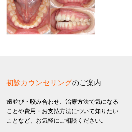
歩
1
g
分
a
t
i
o
n
初診カウンセリング
のご案内
歯並び・咬み合わせ、治療方法で気になる
ことや費用・お支払方法について知りたい
ことなど、お気軽にご相談ください。