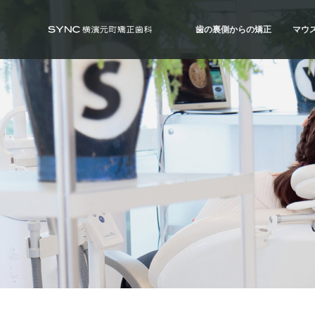
S
S
S
k
k
k
歯の裏側からの矯正
マウ
i
i
i
SYNC横浜元町矯正歯科
横
浜
p
p
p
の
歯の裏側からの矯正
マウ
矯
t
t
t
正
ハーフ・リンガル
ハイ
歯
o
o
o
科
治療例
治療
専
p
m
f
門
r
a
o
医
｜
i
i
o
土
日
m
n
t
診
療
a
c
e
｜
横
r
o
r
浜
み
y
n
な
と
n
t
み
ら
a
e
い