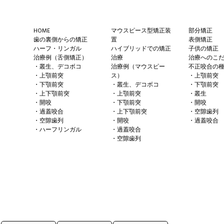
Footer
HOME
マウスピース型矯正装
部分矯正
歯の裏側からの矯正
置
表側矯正
ハーフ・リンガル
ハイブリッドでの矯正
子供の矯正
治療例（舌側矯正）
治療
治療へのこ
・叢生、デコボコ
治療例（マウスピー
不正咬合の
・上顎前突
ス）
・上顎前突
・下顎前突
・叢生、デコボコ
・下顎前突
・上下顎前突
・上顎前突
・叢生
・開咬
・下顎前突
・開咬
・過蓋咬合
・上下顎前突
・空隙歯列
・空隙歯列
・開咬
・過蓋咬合
・ハーフリンガル
・過蓋咬合
・空隙歯列