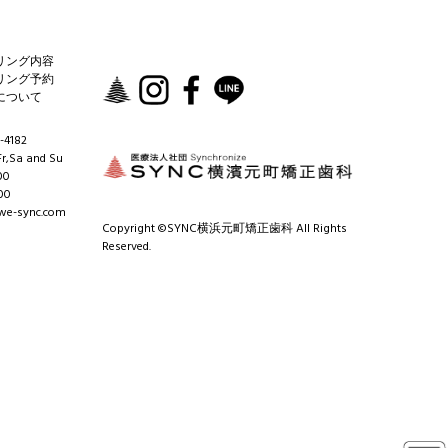
リング内容
リング予約
について
-4182
r,Sa and Su
00
00
e-sync.com
Copyright ©SYNC横浜元町矯正歯科 All Rights
Reserved.