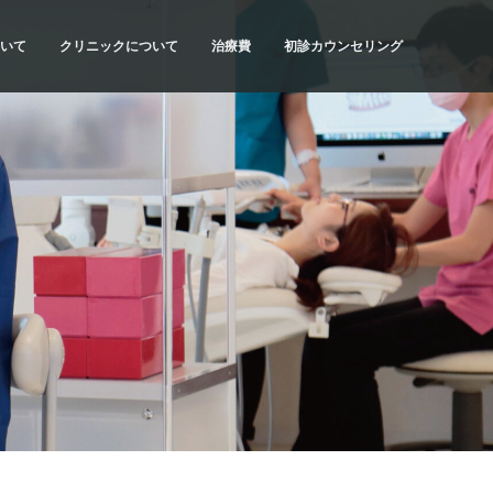
いて
クリニックについて
治療費
初診カウンセリング
流れ
SYNCの理念
治療費・お支払方法
初診カウンセリングの内容
当院の特色
医療費控除について
初診カウンセリングの予約
計画
ドクター紹介
だわり
アクセス・診療時間
種類
院内紹介
質問
求人情報
リスク
科情報