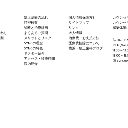
矯正治療の流れ
個人情報保護方針
カウンセ
精密検査
サイトマップ
カウンセ
診断と治療計画
リンク
感染体策
だわり
よくあるご質問
求人情報
種類
メリットとリスク
治療費・お支払方法
045-212
SYNCの理念
医療費控除について
Tu,We,F
SYNCの特色
横浜・矯正歯科ブログ
11:00～13:
ドクター紹介
13:00～19:
アクセス・診療時間
sync@w
院内紹介