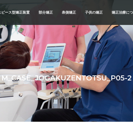
スピース型矯正装置
部分矯正
表側矯正
子供の矯正
矯正治療につ
スピース型矯正装置
矯正治療の
ブリッドでの矯正治療
精密検査
例
診断と治療
治療へのこ
不正咬合の
M_CASE_JOGAKUZENTOTSU_P05-2
よくあるご
メリットと
横浜 矯正歯