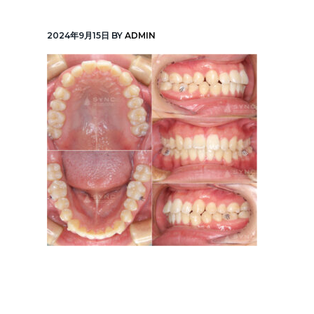
v
n
線
「元
i
t
町
2024年9月15日
BY
ADMIN
中
g
華
街
a
駅」
徒
t
歩
1
i
分
o
n