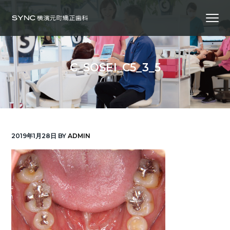
S
S
S
Menu
k
k
k
i
i
i
横
SYNC横浜元町矯正歯科
浜
p
p
p
の
矯
正
t
t
t
歯
C_SOSEI_C5_3_5
科
o
o
o
専
門
p
m
f
医
｜
r
a
o
土
日
診
i
i
o
療
｜
m
n
t
横
2019年1月28日
BY
ADMIN
浜
a
c
e
み
な
r
o
r
と
み
ら
y
n
い
線
n
t
「元
町
a
e
中
華
v
n
街
駅」
徒
i
t