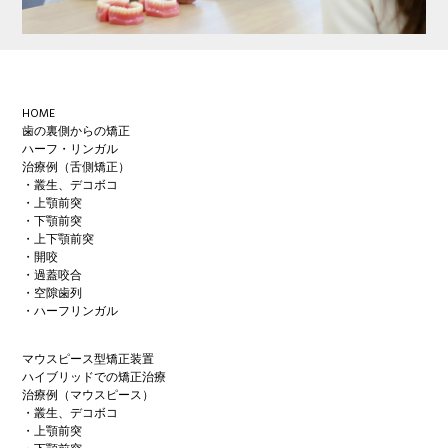
Footer
HOME
歯の裏側からの矯正
ハーフ・リンガル
治療例（舌側矯正）
・叢生、デコボコ
・上顎前突
・下顎前突
・上下顎前突
・開咬
・過蓋咬合
・空隙歯列
・ハーフリンガル
マウスピース型矯正装置
ハイブリッドでの矯正治療
治療例（マウスピース）
・叢生、デコボコ
・上顎前突