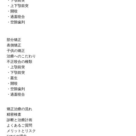
・下顎前突
・上下顎前突
・開咬
・過蓋咬合
・空隙歯列
部分矯正
表側矯正
子供の矯正
治療へのこだわり
不正咬合の種類
・上顎前突
・下顎前突
・叢生
・開咬
・空隙歯列
・過蓋咬合
矯正治療の流れ
精密検査
診断と治療計画
よくあるご質問
メリットとリスク