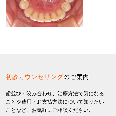
歩
1
g
分
a
t
i
o
n
初診カウンセリング
のご案内
歯並び・咬み合わせ、治療方法で気になる
ことや費用・お支払方法について知りたい
ことなど、お気軽にご相談ください。