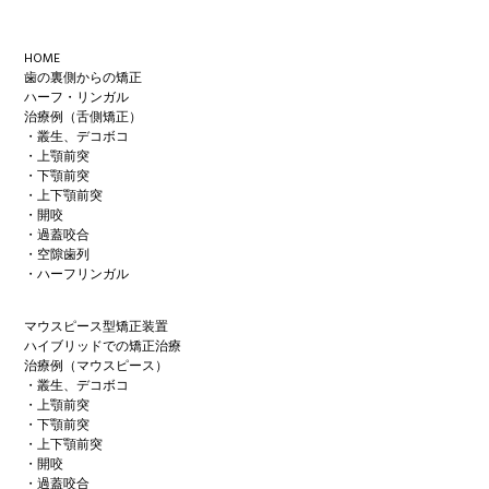
Footer
HOME
歯の裏側からの矯正
ハーフ・リンガル
治療例（舌側矯正）
・叢生、デコボコ
・上顎前突
・下顎前突
・上下顎前突
・開咬
・過蓋咬合
・空隙歯列
・ハーフリンガル
マウスピース型矯正装置
ハイブリッドでの矯正治療
治療例（マウスピース）
・叢生、デコボコ
・上顎前突
・下顎前突
・上下顎前突
・開咬
・過蓋咬合