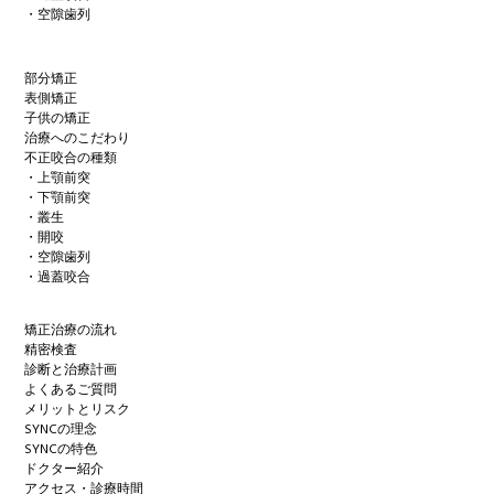
・空隙歯列
部分矯正
表側矯正
子供の矯正
治療へのこだわり
不正咬合の種類
・上顎前突
・下顎前突
・叢生
・開咬
・空隙歯列
・過蓋咬合
矯正治療の流れ
精密検査
診断と治療計画
よくあるご質問
メリットとリスク
SYNCの理念
SYNCの特色
ドクター紹介
アクセス・診療時間