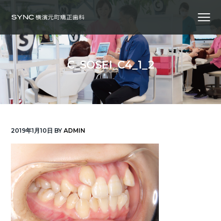
S
S
S
Menu
k
k
k
i
i
i
横
SYNC横浜元町矯正歯科
浜
p
p
p
の
矯
正
t
t
t
歯
C_SOSEI_C4_1_2
科
o
o
o
専
門
p
m
f
医
｜
r
a
o
土
日
診
i
i
o
療
｜
m
n
t
横
2019年1月10日
BY
ADMIN
浜
a
c
e
み
な
r
o
r
と
み
ら
y
n
い
線
n
t
「元
町
a
e
中
華
v
n
街
駅」
徒
i
t