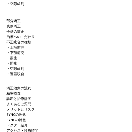
・空隙歯列
部分矯正
表側矯正
子供の矯正
治療へのこだわり
不正咬合の種類
・上顎前突
・下顎前突
・叢生
・開咬
・空隙歯列
・過蓋咬合
矯正治療の流れ
精密検査
診断と治療計画
よくあるご質問
メリットとリスク
SYNCの理念
SYNCの特色
ドクター紹介
アクセス・診療時間