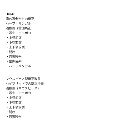
Footer
HOME
歯の裏側からの矯正
ハーフ・リンガル
治療例（舌側矯正）
・叢生、デコボコ
・上顎前突
・下顎前突
・上下顎前突
・開咬
・過蓋咬合
・空隙歯列
・ハーフリンガル
マウスピース型矯正装置
ハイブリッドでの矯正治療
治療例（マウスピース）
・叢生、デコボコ
・上顎前突
・下顎前突
・上下顎前突
・開咬
・過蓋咬合