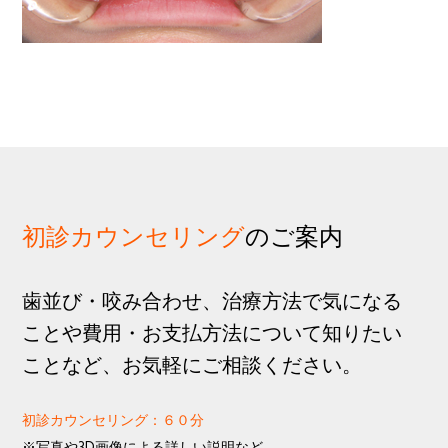
歩
1
g
分
a
t
i
o
n
初診カウンセリング
のご案内
歯並び・咬み合わせ、治療方法で気になる
ことや費用・お支払方法について知りたい
ことなど、お気軽にご相談ください。
初診カウンセリング：６０分