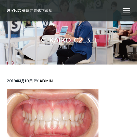
S
S
S
Menu
k
k
k
i
i
i
横
SYNC横浜元町矯正歯科
浜
p
p
p
の
矯
正
t
t
t
歯
C_KAIKO_C2_3_1
科
o
o
o
専
門
p
m
f
医
｜
r
a
o
土
日
診
i
i
o
療
｜
m
n
t
横
2019年1月10日
BY
ADMIN
浜
a
c
e
み
な
r
o
r
と
み
ら
y
n
い
線
n
t
「元
町
a
e
中
華
v
n
街
駅」
徒
i
t