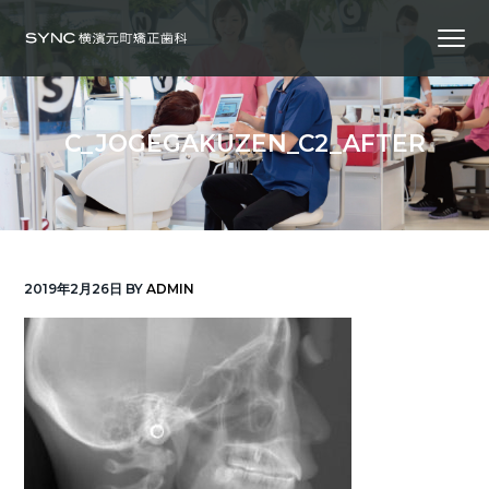
S
S
S
Menu
k
k
k
i
i
i
横
SYNC横浜元町矯正歯科
浜
p
p
p
の
矯
正
t
t
t
歯
C_JOGEGAKUZEN_C2_AFTER
科
o
o
o
専
門
p
m
f
医
｜
r
a
o
土
日
診
i
i
o
療
｜
m
n
t
横
2019年2月26日
BY
ADMIN
浜
a
c
e
み
な
r
o
r
と
み
ら
y
n
い
線
n
t
「元
町
a
e
中
華
v
n
街
駅」
徒
i
t