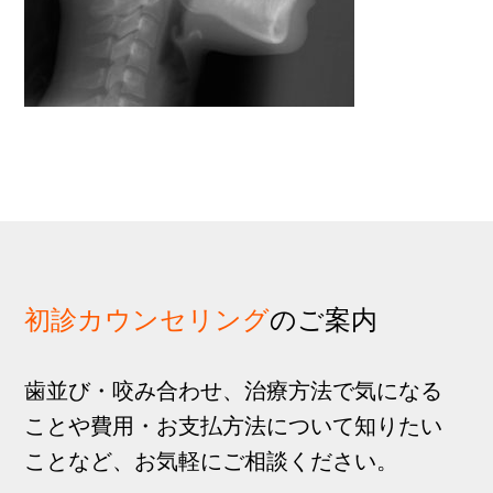
歩
1
g
分
a
t
i
o
n
初診カウンセリング
のご案内
歯並び・咬み合わせ、治療方法で気になる
ことや費用・お支払方法について知りたい
ことなど、お気軽にご相談ください。