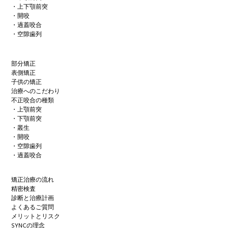
・上下顎前突
・開咬
・過蓋咬合
・空隙歯列
部分矯正
表側矯正
子供の矯正
治療へのこだわり
不正咬合の種類
・上顎前突
・下顎前突
・叢生
・開咬
・空隙歯列
・過蓋咬合
矯正治療の流れ
精密検査
診断と治療計画
よくあるご質問
メリットとリスク
SYNCの理念