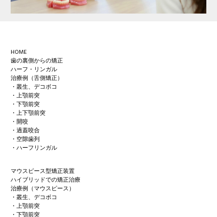
Footer
HOME
歯の裏側からの矯正
ハーフ・リンガル
治療例（舌側矯正）
・叢生、デコボコ
・上顎前突
・下顎前突
・上下顎前突
・開咬
・過蓋咬合
・空隙歯列
・ハーフリンガル
マウスピース型矯正装置
ハイブリッドでの矯正治療
治療例（マウスピース）
・叢生、デコボコ
・上顎前突
・下顎前突