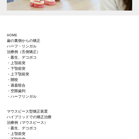
Footer
HOME
歯の裏側からの矯正
ハーフ・リンガル
治療例（舌側矯正）
・叢生、デコボコ
・上顎前突
・下顎前突
・上下顎前突
・開咬
・過蓋咬合
・空隙歯列
・ハーフリンガル
マウスピース型矯正装置
ハイブリッドでの矯正治療
治療例（マウスピース）
・叢生、デコボコ
・上顎前突