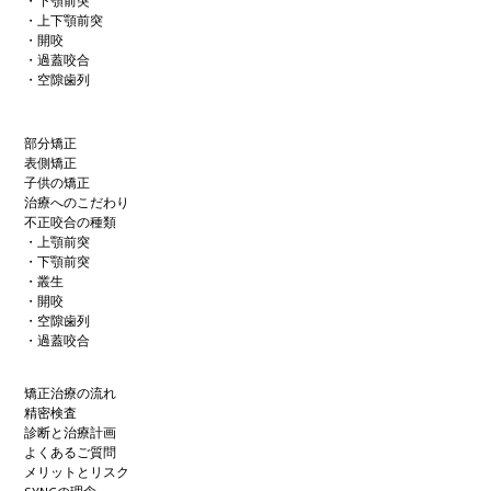
・下顎前突
・上下顎前突
・開咬
・過蓋咬合
・空隙歯列
部分矯正
表側矯正
子供の矯正
治療へのこだわり
不正咬合の種類
・上顎前突
・下顎前突
・叢生
・開咬
・空隙歯列
・過蓋咬合
矯正治療の流れ
精密検査
診断と治療計画
よくあるご質問
メリットとリスク