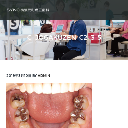
S
S
S
Menu
k
k
k
i
i
i
横
SYNC横浜元町矯正歯科
浜
p
p
p
の
矯
正
t
t
t
歯
C_JOGAKUZEN_C2_3_5
科
o
o
o
専
門
p
m
f
医
｜
r
a
o
土
日
診
i
i
o
療
｜
m
n
t
横
2019年3月10日
BY
ADMIN
浜
a
c
e
み
な
r
o
r
と
み
ら
y
n
い
線
n
t
「元
町
a
e
中
華
v
n
街
駅」
徒
i
t