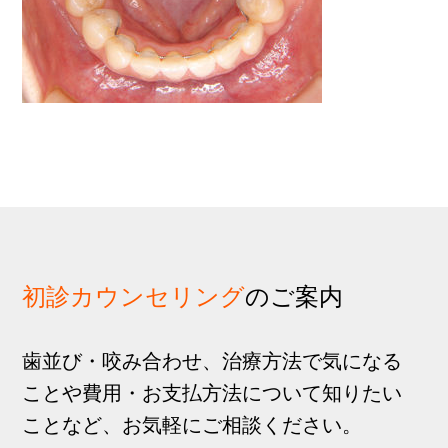
歩
1
g
分
a
t
i
o
n
初診カウンセリング
のご案内
歯並び・咬み合わせ、治療方法で気になる
ことや費用・お支払方法について知りたい
ことなど、お気軽にご相談ください。