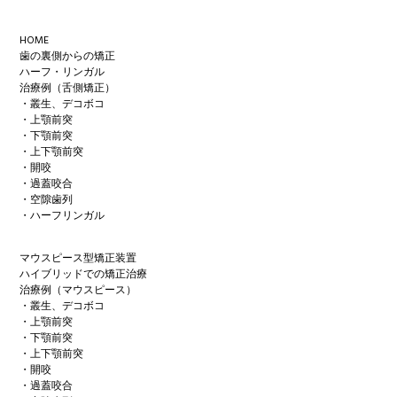
Footer
HOME
歯の裏側からの矯正
ハーフ・リンガル
治療例（舌側矯正）
・叢生、デコボコ
・上顎前突
・下顎前突
・上下顎前突
・開咬
・過蓋咬合
・空隙歯列
・ハーフリンガル
マウスピース型矯正装置
ハイブリッドでの矯正治療
治療例（マウスピース）
・叢生、デコボコ
・上顎前突
・下顎前突
・上下顎前突
・開咬
・過蓋咬合