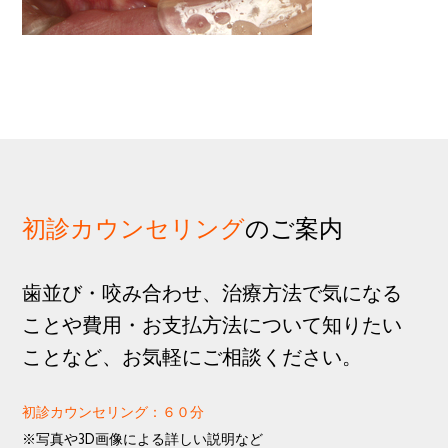
歩
1
g
分
a
t
i
o
n
初診カウンセリング
のご案内
歯並び・咬み合わせ、治療方法で気になる
ことや費用・お支払方法について知りたい
ことなど、お気軽にご相談ください。
初診カウンセリング：６０分
※写真や3D画像による詳しい説明など