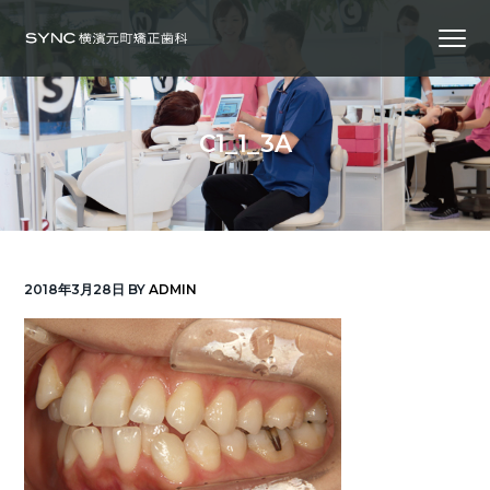
S
S
S
Menu
k
k
k
i
i
i
横
SYNC横浜元町矯正歯科
浜
p
p
p
の
矯
正
t
t
t
歯
C1_1_3A
科
o
o
o
専
門
p
m
f
医
｜
r
a
o
土
日
診
i
i
o
療
｜
m
n
t
横
2018年3月28日
BY
ADMIN
浜
a
c
e
み
な
r
o
r
と
み
ら
y
n
い
線
n
t
「元
町
a
e
中
華
v
n
街
駅」
徒
i
t