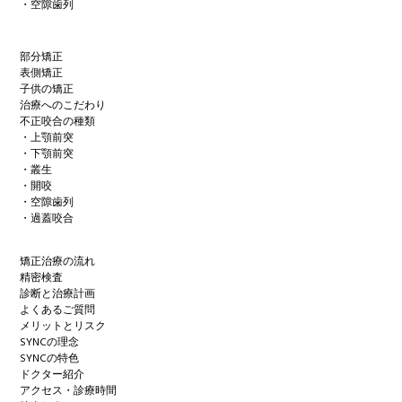
・空隙歯列
部分矯正
表側矯正
子供の矯正
治療へのこだわり
不正咬合の種類
・上顎前突
・下顎前突
・叢生
・開咬
・空隙歯列
・過蓋咬合
矯正治療の流れ
精密検査
診断と治療計画
よくあるご質問
メリットとリスク
SYNCの理念
SYNCの特色
ドクター紹介
アクセス・診療時間