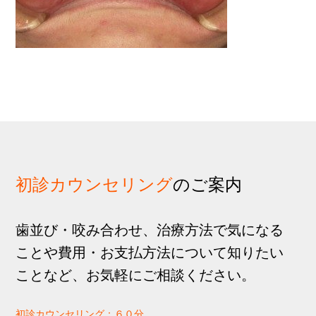
歩
1
g
分
a
t
i
o
n
初診カウンセリング
のご案内
歯並び・咬み合わせ、治療方法で気になる
ことや費用・お支払方法について知りたい
ことなど、お気軽にご相談ください。
初診カウンセリング：６０分