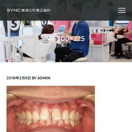
S
S
S
Menu
k
k
k
i
i
i
横
SYNC横浜元町矯正歯科
浜
p
p
p
の
矯
正
t
t
t
歯
41-300×225
科
o
o
o
専
門
p
m
f
医
｜
r
a
o
土
日
診
i
i
o
療
｜
m
n
t
横
2018年2月6日
BY
ADMIN
浜
a
c
e
み
な
r
o
r
と
み
ら
y
n
い
線
n
t
「元
町
a
e
中
華
v
n
街
駅」
徒
i
t