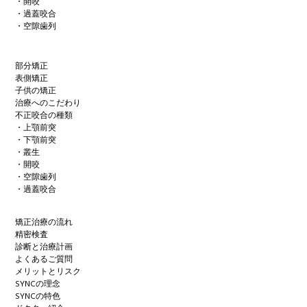
・開咬
・過蓋咬合
・空隙歯列
部分矯正
表側矯正
子供の矯正
治療へのこだわり
不正咬合の種類
・上顎前突
・下顎前突
・叢生
・開咬
・空隙歯列
・過蓋咬合
矯正治療の流れ
精密検査
診断と治療計画
よくあるご質問
メリットとリスク
SYNCの理念
SYNCの特色