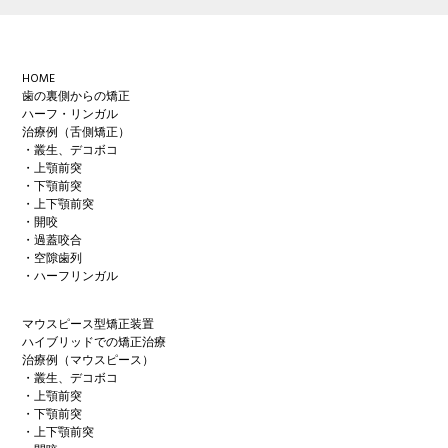
Footer
HOME
歯の裏側からの矯正
ハーフ・リンガル
治療例（舌側矯正）
・叢生、デコボコ
・上顎前突
・下顎前突
・上下顎前突
・開咬
・過蓋咬合
・空隙歯列
・ハーフリンガル
マウスピース型矯正装置
ハイブリッドでの矯正治療
治療例（マウスピース）
・叢生、デコボコ
・上顎前突
・下顎前突
・上下顎前突