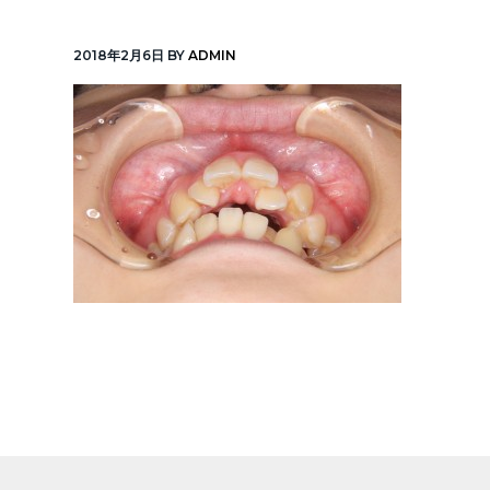
v
n
線
「元
i
t
町
2018年2月6日
BY
ADMIN
中
g
華
街
a
駅」
徒
t
歩
1
i
分
o
n