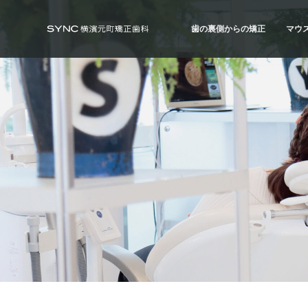
S
S
S
k
k
k
歯の裏側からの矯正
マウ
i
i
i
SYNC横浜元町矯正歯科
横
浜
p
p
p
の
歯の裏側からの矯正
マウ
矯
t
t
t
正
ハーフ・リンガル
ハイ
歯
o
o
o
科
治療例
治療
専
p
m
f
門
r
a
o
医
｜
i
i
o
土
日
m
n
t
診
療
a
c
e
｜
横
r
o
r
浜
み
y
n
な
と
n
t
み
ら
a
e
い