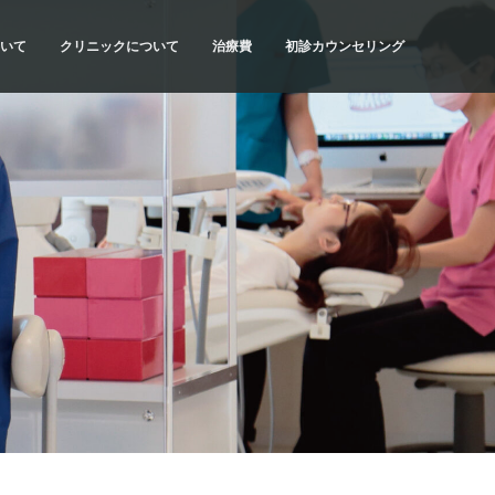
いて
クリニックについて
治療費
初診カウンセリング
流れ
SYNCの理念
治療費・お支払方法
初診カウンセリングの内容
当院の特色
医療費控除について
初診カウンセリングの予約
計画
ドクター紹介
だわり
アクセス・診療時間
種類
院内紹介
質問
求人情報
リスク
科情報