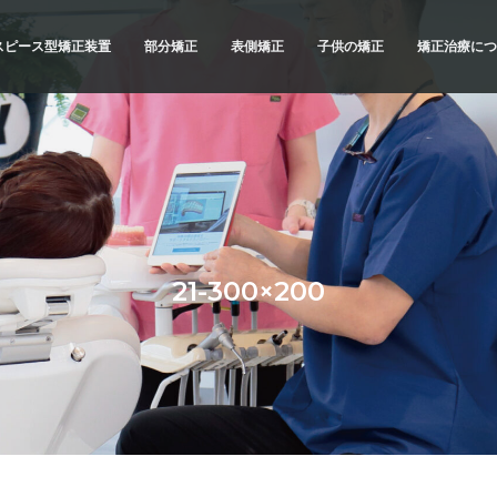
スピース型矯正装置
部分矯正
表側矯正
子供の矯正
矯正治療につ
スピース型矯正装置
矯正治療の
ブリッドでの矯正治療
精密検査
例
診断と治療
治療へのこ
不正咬合の
21-300×200
よくあるご
メリットと
横浜 矯正歯