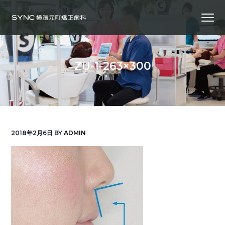
S
S
S
Menu
k
k
k
i
i
i
横
SYNC横浜元町矯正歯科
浜
p
p
p
の
矯
正
t
t
t
歯
ZU-1-263×300
科
o
o
o
専
門
p
m
f
医
｜
r
a
o
土
日
診
i
i
o
療
｜
m
n
t
横
2018年2月6日
BY
ADMIN
浜
a
c
e
み
な
r
o
r
と
み
ら
y
n
い
線
n
t
「元
町
a
e
中
華
v
n
街
駅」
徒
i
t