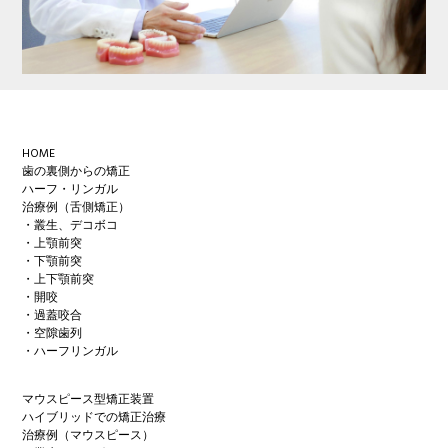
Footer
HOME
歯の裏側からの矯正
ハーフ・リンガル
治療例（舌側矯正）
・叢生、デコボコ
・上顎前突
・下顎前突
・上下顎前突
・開咬
・過蓋咬合
・空隙歯列
・ハーフリンガル
マウスピース型矯正装置
ハイブリッドでの矯正治療
治療例（マウスピース）