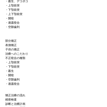
・叢生、デコボコ
・上顎前突
・下顎前突
・上下顎前突
・開咬
・過蓋咬合
・空隙歯列
部分矯正
表側矯正
子供の矯正
治療へのこだわり
不正咬合の種類
・上顎前突
・下顎前突
・叢生
・開咬
・空隙歯列
・過蓋咬合
矯正治療の流れ
精密検査
診断と治療計画