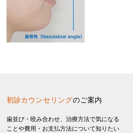
歩
1
g
分
a
t
i
o
n
初診カウンセリング
のご案内
歯並び・咬み合わせ、治療方法で気になる
ことや費用・お支払方法について知りたい