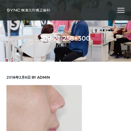
S
S
S
Menu
k
k
k
i
i
i
横
SYNC横浜元町矯正歯科
浜
p
p
p
の
矯
正
t
t
t
歯
図8-21-258×300
科
o
o
o
専
門
p
m
f
医
｜
r
a
o
土
日
診
i
i
o
療
｜
m
n
t
横
2018年2月6日
BY
ADMIN
浜
a
c
e
み
な
r
o
r
と
み
ら
y
n
い
線
n
t
「元
町
a
e
中
華
v
n
街
駅」
徒
i
t