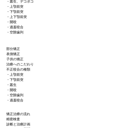
・叢生、デコボコ
・上顎前突
・下顎前突
・上下顎前突
・開咬
・過蓋咬合
・空隙歯列
部分矯正
表側矯正
子供の矯正
治療へのこだわり
不正咬合の種類
・上顎前突
・下顎前突
・叢生
・開咬
・空隙歯列
・過蓋咬合
矯正治療の流れ
精密検査
診断と治療計画