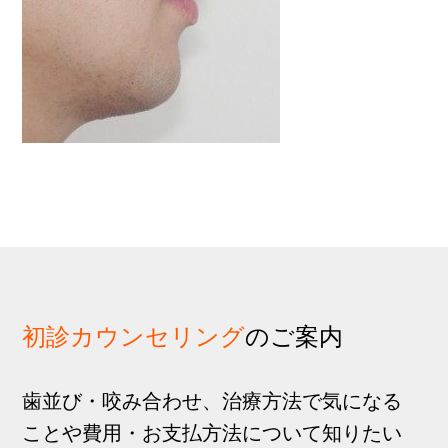
歩
1
g
分
a
t
i
o
n
初診カウンセリング
のご案内
歯並び・咬み合わせ、治療方法で気になる
ことや費用・お支払方法について知りたい