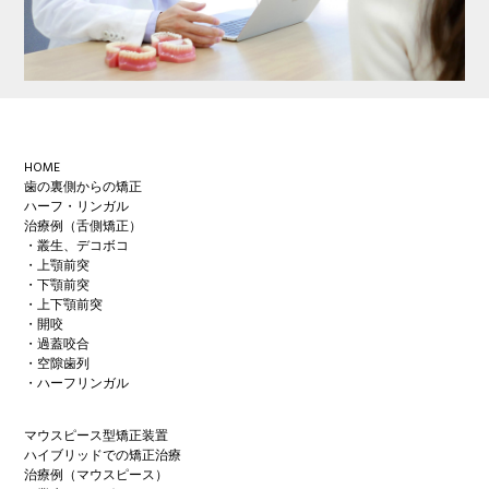
Footer
HOME
歯の裏側からの矯正
ハーフ・リンガル
治療例（舌側矯正）
・叢生、デコボコ
・上顎前突
・下顎前突
・上下顎前突
・開咬
・過蓋咬合
・空隙歯列
・ハーフリンガル
マウスピース型矯正装置
ハイブリッドでの矯正治療
治療例（マウスピース）