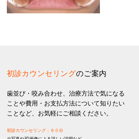
歩
1
g
分
a
t
i
o
n
初診カウンセリング
のご案内
歯並び・咬み合わせ、治療方法で気になる
ことや費用・お支払方法について知りたい
ことなど、お気軽にご相談ください。
初診カウンセリング：６０分