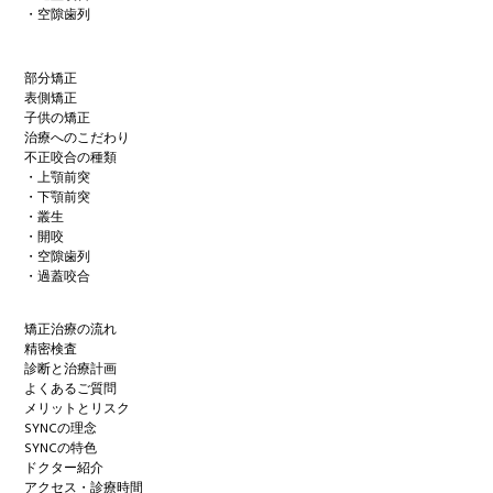
・空隙歯列
部分矯正
表側矯正
子供の矯正
治療へのこだわり
不正咬合の種類
・上顎前突
・下顎前突
・叢生
・開咬
・空隙歯列
・過蓋咬合
矯正治療の流れ
精密検査
診断と治療計画
よくあるご質問
メリットとリスク
SYNCの理念
SYNCの特色
ドクター紹介
アクセス・診療時間