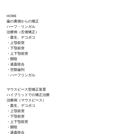
Footer
HOME
歯の裏側からの矯正
ハーフ・リンガル
治療例（舌側矯正）
・叢生、デコボコ
・上顎前突
・下顎前突
・上下顎前突
・開咬
・過蓋咬合
・空隙歯列
・ハーフリンガル
マウスピース型矯正装置
ハイブリッドでの矯正治療
治療例（マウスピース）
・叢生、デコボコ
・上顎前突
・下顎前突
・上下顎前突
・開咬
・過蓋咬合