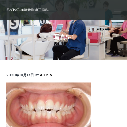
S
S
S
Menu
k
k
k
i
i
i
横
SYNC横浜元町矯正歯科
浜
p
p
p
の
矯
正
t
t
t
歯
写真5-1
科
o
o
o
専
門
p
m
f
医
｜
r
a
o
土
日
診
i
i
o
療
｜
m
n
t
横
2020年10月13日
BY
ADMIN
浜
a
c
e
み
な
r
o
r
と
み
ら
y
n
い
線
n
t
「元
町
a
e
中
華
v
n
街
駅」
徒
i
t